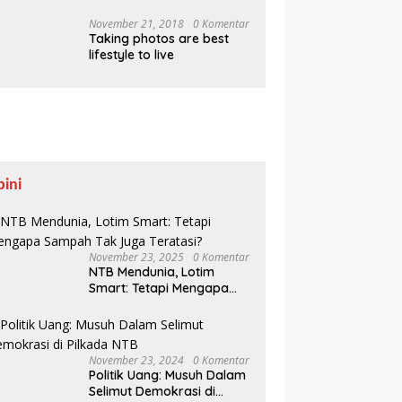
Pesisir Belajar Sejarah
hingga Tanam 1.000
November 21, 2018
0 Komentar
Taking photos are best
Mangrove
lifestyle to live
pini
November 23, 2025
0 Komentar
NTB Mendunia, Lotim
Smart: Tetapi Mengapa
Sampah Tak Juga
Teratasi?
November 23, 2024
0 Komentar
Politik Uang: Musuh Dalam
Selimut Demokrasi di