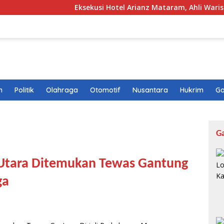
Eksekusi Hotel Arianz Mataram, Ahli Waris Bentangka
n
Politik
Olahraga
Otomotif
Nusantara
Hukrim
Ga
G
k Utara Ditemukan Tewas Gantung
ga