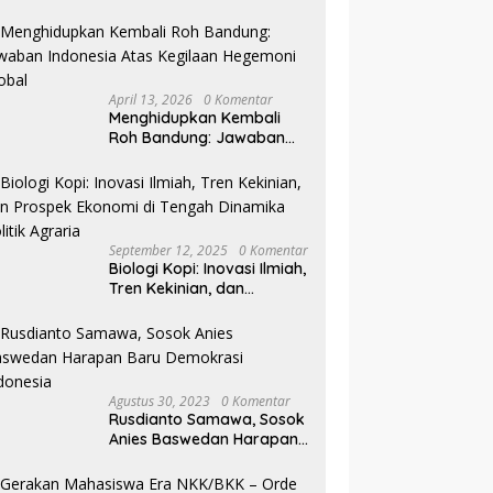
Pilkada NTB
April 13, 2026
0 Komentar
Menghidupkan Kembali
Roh Bandung: Jawaban
Indonesia Atas Kegilaan
Hegemoni Global
September 12, 2025
0 Komentar
Biologi Kopi: Inovasi Ilmiah,
Tren Kekinian, dan
Prospek Ekonomi di
Tengah Dinamika Politik
Agraria
Agustus 30, 2023
0 Komentar
Rusdianto Samawa, Sosok
Anies Baswedan Harapan
Baru Demokrasi Indonesia