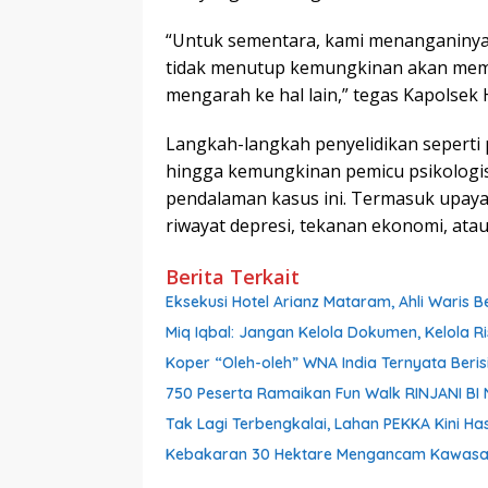
“Untuk sementara, kami menanganinya
tidak menutup kemungkinan akan membu
mengarah ke hal lain,” tegas Kapolsek 
Langkah-langkah penyelidikan seperti
hingga kemungkinan pemicu psikologis
pendalaman kasus ini. Termasuk upay
riwayat depresi, tekanan ekonomi, ata
Berita Terkait
Eksekusi Hotel Arianz Mataram, Ahli Waris
Miq Iqbal: Jangan Kelola Dokumen, Kelola Ri
Koper “Oleh-oleh” WNA India Ternyata Berisi
750 Peserta Ramaikan Fun Walk RINJANI BI
Tak Lagi Terbengkalai, Lahan PEKKA Kini Ha
Kebakaran 30 Hektare Mengancam Kawasan