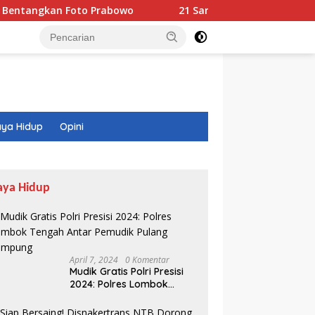
n Foto Prabowo
21 Sampel Pangan Diuji di HKG PKK Mata
ya Hidup
Opini
aya Hidup
April 7, 2024
0 Komentar
Mudik Gratis Polri Presisi
2024: Polres Lombok
Tengah Antar Pemudik
Pulang Kampung