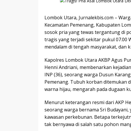
Lombok Utara, Jurnalekbis.com – War
Kecamatan Pemenang, Kabupaten Lom
sosok pria yang tewas tergantung di p
tragis yang terjadi sekitar pukul 07.0
mendalam di tengah masyarakat, dan k
Kapolres Lombok Utara AKBP Agus Purw
Henni Andriani, membenarkan kejadian 
INP (36), seorang warga Dusun Karan
Pemenang. Tubuh korban ditemukan dal
warna hijau, mengarah pada dugaan kua
Menurut keterangan resmi dari AKP Hen
seorang warga bernama Sri Budayani, y
kawasan perkebunan. Betapa terkejutn
tak bernyawa di salah satu pohon mangg