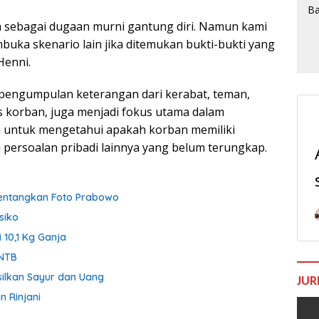
 sebagai dugaan murni gantung diri. Namun kami
ka skenario lain jika ditemukan bukti-bukti yang
Henni.
 pengumpulan keterangan dari kerabat, teman,
 korban, juga menjadi fokus utama dalam
a untuk mengetahui apakah korban memiliki
u persoalan pribadi lainnya yang belum terungkap.
 Bentangkan Foto Prabowo
siko
 10,1 Kg Ganja
 NTB
silkan Sayur dan Uang
JUR
 Rinjani