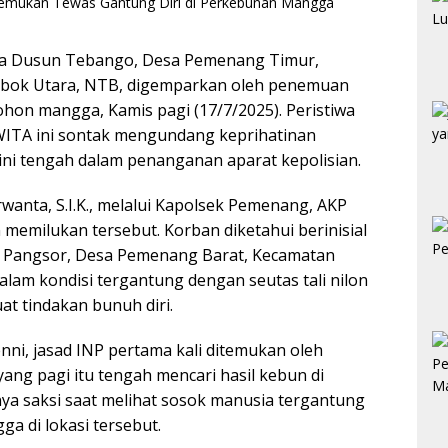
ga Dusun Tebango, Desa Pemenang Timur,
bok Utara, NTB, digemparkan oleh penemuan
ohon mangga, Kamis pagi (17/7/2025). Peristiwa
0 WITA ini sontak mengundang keprihatinan
ini tengah dalam penanganan aparat kepolisian.
anta, S.I.K., melalui Kapolsek Pemenang, AKP
memilukan tersebut. Korban diketahui berinisial
g Pangsor, Desa Pemenang Barat, Kecamatan
am kondisi tergantung dengan seutas tali nilon
t tindakan bunuh diri.
ni, jasad INP pertama kali ditemukan oleh
ang pagi itu tengah mencari hasil kebun di
ya saksi saat melihat sosok manusia tergantung
a di lokasi tersebut.