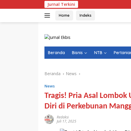
Langsung
Jurnal Terkini
ke
konten
Home
Indeks
Beranda
Bisnis
NTB
Pertania
Beranda
News
News
Tragis! Pria Asal Lombo
Diri di Perkebunan Mang
Redaksi
Juli 17, 2025