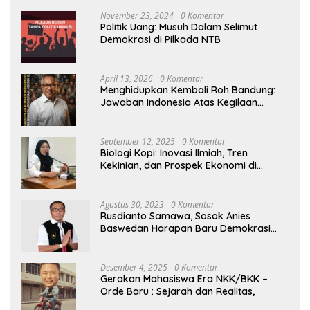
November 23, 2024
0 Komentar
Politik Uang: Musuh Dalam Selimut
Demokrasi di Pilkada NTB
April 13, 2026
0 Komentar
Menghidupkan Kembali Roh Bandung:
Jawaban Indonesia Atas Kegilaan
Hegemoni Global
September 12, 2025
0 Komentar
Biologi Kopi: Inovasi Ilmiah, Tren
Kekinian, dan Prospek Ekonomi di
Tengah Dinamika Politik Agraria
Agustus 30, 2023
0 Komentar
Rusdianto Samawa, Sosok Anies
Baswedan Harapan Baru Demokrasi
Indonesia
Desember 4, 2025
0 Komentar
Gerakan Mahasiswa Era NKK/BKK –
Orde Baru : Sejarah dan Realitas,