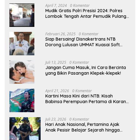
April 7, 2024
0 Komentar
Mudik Gratis Polri Presisi 2024: Polres
Lombok Tengah Antar Pemudik Pulang
Kampung
Februari 26, 2025
0 Komentar
Siap Bersaing! Disnakertrans NTB
Dorong Lulusan UMMAT Kuasai Soft
Skills
Juli 13, 2025
0 Komentar
Jangan Cuma Masuk, Ini Cara Bercinta
yang Bikin Pasangan Klepek-klepek!
April 21, 2026
0 Komentar
Kartini Masa Kini dari NTB: Kisah
Babinsa Perempuan Pertama di Karang
Bayan
Juli 23, 2026
0 Komentar
Hari Anak Nasional, Pertamina Ajak
Anak Pesisir Belajar Sejarah hingga
Tanam 1.000 Mangrove