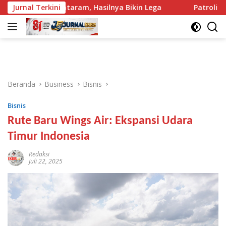
Langsung
PKK Mataram, Hasilnya Bikin Lega
Jurnal Terkini
Patroli Tengah Mala
ke
konten
Beranda
Business
Bisnis
Bisnis
Rute Baru Wings Air: Ekspansi Udara
Timur Indonesia
Redaksi
Juli 22, 2025