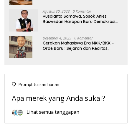
Tengah Dinamika Politik Agraria
Agustus 30, 2023
0 Komentar
Rusdianto Samawa, Sosok Anies
Baswedan Harapan Baru Demokrasi
Indonesia
Desember 4, 2025
0 Komentar
Gerakan Mahasiswa Era NKK/BKK –
Orde Baru : Sejarah dan Realitas,
Prompt tulisan harian
Apa merek yang Anda sukai?
Lihat semua tanggapan