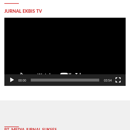
JURNAL EKBIS TV
Pemutar
Video
00:00
03:54
PT. MEDIA JURNAL SUKSES