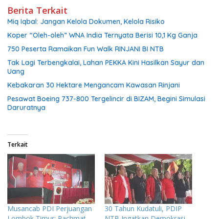
Berita Terkait
Miq Iqbal: Jangan Kelola Dokumen, Kelola Risiko
Koper “Oleh-oleh” WNA India Ternyata Berisi 10,1 Kg Ganja
750 Peserta Ramaikan Fun Walk RINJANI BI NTB
Tak Lagi Terbengkalai, Lahan PEKKA Kini Hasilkan Sayur dan
Uang
Kebakaran 30 Hektare Mengancam Kawasan Rinjani
Pesawat Boeing 737-800 Tergelincir di BIZAM, Begini Simulasi
Daruratnya
Terkait
Musancab PDI Perjuangan
30 Tahun Kudatuli, PDIP
Lombok Timur: Rachmat
NTB Ingatkan Demokrasi