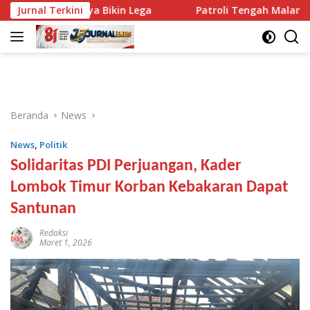
Langsung
m, Hasilnya Bikin Lega
Jurnal Terkini
Patroli Tengah Malam di Mata
ke
konten
Beranda
News
News
,
Politik
Solidaritas PDI Perjuangan, Kader
Lombok Timur Korban Kebakaran Dapat
Santunan
Redaksi
Maret 1, 2026