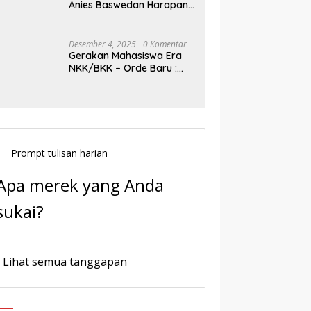
Anies Baswedan Harapan
Baru Demokrasi Indonesia
Desember 4, 2025
0 Komentar
Gerakan Mahasiswa Era
NKK/BKK – Orde Baru :
Sejarah dan Realitas,
Prompt tulisan harian
Apa merek yang Anda
sukai?
Lihat semua tanggapan