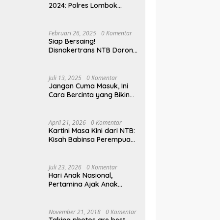
2024: Polres Lombok
Tengah Antar Pemudik
Pulang Kampung
Februari 26, 2025
0 Komentar
Siap Bersaing!
Disnakertrans NTB Dorong
Lulusan UMMAT Kuasai
Soft Skills
Juli 13, 2025
0 Komentar
Jangan Cuma Masuk, Ini
Cara Bercinta yang Bikin
Pasangan Klepek-klepek!
April 21, 2026
0 Komentar
Kartini Masa Kini dari NTB:
Kisah Babinsa Perempuan
Pertama di Karang Bayan
Juli 23, 2026
0 Komentar
Hari Anak Nasional,
Pertamina Ajak Anak
Pesisir Belajar Sejarah
hingga Tanam 1.000
Mangrove
November 21, 2018
0 Komentar