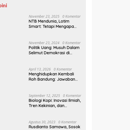
pini
November 23, 2025
0 Komentar
NTB Mendunia, Lotim
Smart: Tetapi Mengapa
Sampah Tak Juga
Teratasi?
November 23, 2024
0 Komentar
Politik Uang: Musuh Dalam
Selimut Demokrasi di
Pilkada NTB
April 13, 2026
0 Komentar
Menghidupkan Kembali
Roh Bandung: Jawaban
Indonesia Atas Kegilaan
Hegemoni Global
September 12, 2025
0 Komentar
Biologi Kopi: Inovasi Ilmiah,
Tren Kekinian, dan
Prospek Ekonomi di
Tengah Dinamika Politik
Agraria
Agustus 30, 2023
0 Komentar
Rusdianto Samawa, Sosok