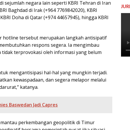
 di sejumlah negara lain seperti KBRI Tehran di Iran
JUR
KBRI Baghdad di Irak (+964 7769842020), KBRI
 KBRI Doha di Qatar (+974 44657945), hingga KBRI
otline tersebut merupakan langkah antisipatif
n membutuhkan respons segera. Ia mengimbau
 tidak terprovokasi oleh informasi yang belum
tuk mengantisipasi hal-hal yang mungkin terjadi.
katkan kewaspadaan, dan segera melapor melalui
darurat,” katanya.
ies Baswedan Jadi Capres
mantau perkembangan geopolitik di Timur
rdinatif bersama pemerintah pusat jika situasi