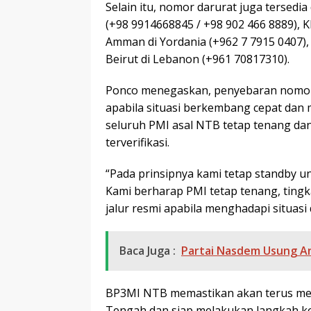
Selain itu, nomor darurat juga tersedia
(+98 9914668845 / +98 902 466 8889), 
Amman di Yordania (+962 7 7915 0407),
Beirut di Lebanon (+961 70817310).
Ponco menegaskan, penyebaran nomor h
apabila situasi berkembang cepat da
seluruh PMI asal NTB tetap tenang dan
terverifikasi.
“Pada prinsipnya kami tetap standby un
Kami berharap PMI tetap tenang, ting
jalur resmi apabila menghadapi situasi 
Baca Juga :
Partai Nasdem Usung An
BP3MI NTB memastikan akan terus me
Tengah dan siap melakukan langkah koo