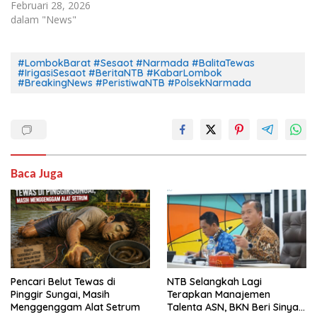
Februari 28, 2026
dalam "News"
#LombokBarat #Sesaot #Narmada #BalitaTewas
#IrigasiSesaot #BeritaNTB #KabarLombok
#BreakingNews #PeristiwaNTB #PolsekNarmada
Baca Juga
Pencari Belut Tewas di
NTB Selangkah Lagi
Pinggir Sungai, Masih
Terapkan Manajemen
Menggenggam Alat Setrum
Talenta ASN, BKN Beri Sinyal