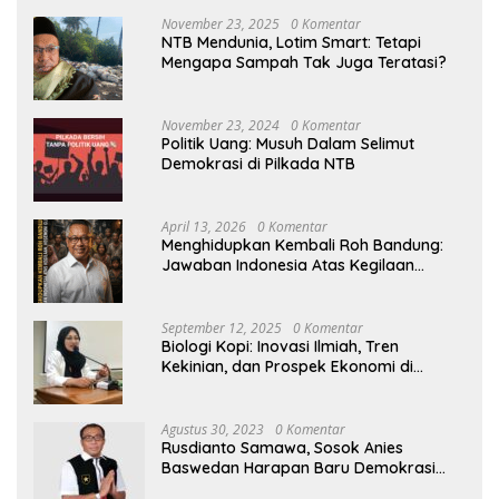
November 23, 2025
0 Komentar
NTB Mendunia, Lotim Smart: Tetapi
Mengapa Sampah Tak Juga Teratasi?
November 23, 2024
0 Komentar
Politik Uang: Musuh Dalam Selimut
Demokrasi di Pilkada NTB
April 13, 2026
0 Komentar
Menghidupkan Kembali Roh Bandung:
Jawaban Indonesia Atas Kegilaan
Hegemoni Global
September 12, 2025
0 Komentar
Biologi Kopi: Inovasi Ilmiah, Tren
Kekinian, dan Prospek Ekonomi di
Tengah Dinamika Politik Agraria
Agustus 30, 2023
0 Komentar
Rusdianto Samawa, Sosok Anies
Baswedan Harapan Baru Demokrasi
Indonesia