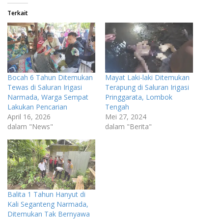
Terkait
Bocah 6 Tahun Ditemukan
Mayat Laki-laki Ditemukan
Tewas di Saluran Irigasi
Terapung di Saluran Irigasi
Narmada, Warga Sempat
Pringgarata, Lombok
Lakukan Pencarian
Tengah
April 16, 2026
Mei 27, 2024
dalam "News"
dalam "Berita"
Balita 1 Tahun Hanyut di
Kali Seganteng Narmada,
Ditemukan Tak Bernyawa