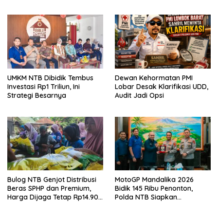
Hijau
UMKM NTB Dibidik Tembus
Dewan Kehormatan PMI
Investasi Rp1 Triliun, Ini
Lobar Desak Klarifikasi UDD,
Strategi Besarnya
Audit Jadi Opsi
Bulog NTB Genjot Distribusi
MotoGP Mandalika 2026
Beras SPHP dan Premium,
Bidik 145 Ribu Penonton,
Harga Dijaga Tetap Rp14.900
Polda NTB Siapkan
per Kilogram
Pengamanan Total