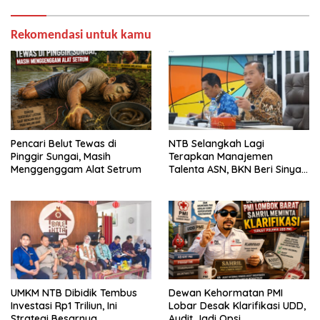
Rekomendasi untuk kamu
Pencari Belut Tewas di
NTB Selangkah Lagi
Pinggir Sungai, Masih
Terapkan Manajemen
Menggenggam Alat Setrum
Talenta ASN, BKN Beri Sinyal
Hijau
UMKM NTB Dibidik Tembus
Dewan Kehormatan PMI
Investasi Rp1 Triliun, Ini
Lobar Desak Klarifikasi UDD,
Strategi Besarnya
Audit Jadi Opsi