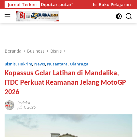
Langsung
eperti Diputar-putar”
Jurnal Terkini
Isi Buku Pelajaran Akan Dirombak,
ke
konten
Beranda
Business
Bisnis
Bisnis
,
Hukrim
,
News
,
Nusantara
,
Olahraga
Kopassus Gelar Latihan di Mandalika,
ITDC Perkuat Keamanan Jelang MotoGP
2026
Redaksi
Juli 1, 2026