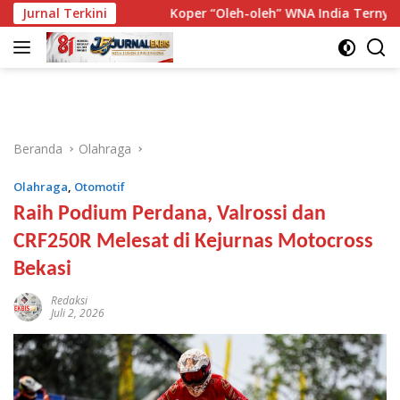
Langsung
 Risiko
Jurnal Terkini
Koper “Oleh-oleh” WNA India Ternyata Berisi 10
ke
konten
Beranda
Olahraga
Olahraga
,
Otomotif
Raih Podium Perdana, Valrossi dan
CRF250R Melesat di Kejurnas Motocross
Bekasi
Redaksi
Juli 2, 2026