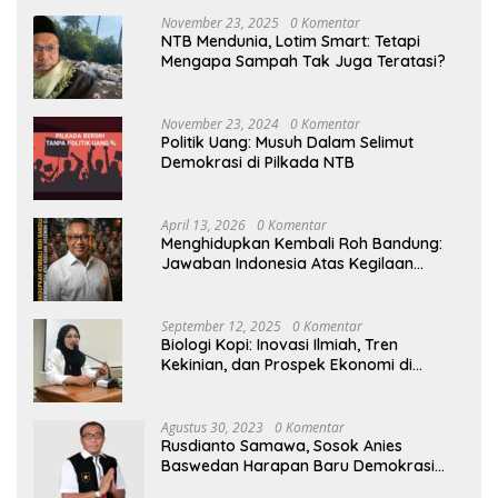
November 23, 2025
0 Komentar
NTB Mendunia, Lotim Smart: Tetapi
Mengapa Sampah Tak Juga Teratasi?
November 23, 2024
0 Komentar
Politik Uang: Musuh Dalam Selimut
Demokrasi di Pilkada NTB
April 13, 2026
0 Komentar
Menghidupkan Kembali Roh Bandung:
Jawaban Indonesia Atas Kegilaan
Hegemoni Global
September 12, 2025
0 Komentar
Biologi Kopi: Inovasi Ilmiah, Tren
Kekinian, dan Prospek Ekonomi di
Tengah Dinamika Politik Agraria
Agustus 30, 2023
0 Komentar
Rusdianto Samawa, Sosok Anies
Baswedan Harapan Baru Demokrasi
Indonesia