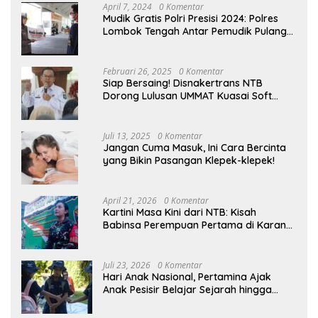
April 7, 2024
0 Komentar
Mudik Gratis Polri Presisi 2024: Polres
Lombok Tengah Antar Pemudik Pulang
Kampung
Februari 26, 2025
0 Komentar
Siap Bersaing! Disnakertrans NTB
Dorong Lulusan UMMAT Kuasai Soft
Skills
Juli 13, 2025
0 Komentar
Jangan Cuma Masuk, Ini Cara Bercinta
yang Bikin Pasangan Klepek-klepek!
April 21, 2026
0 Komentar
Kartini Masa Kini dari NTB: Kisah
Babinsa Perempuan Pertama di Karang
Bayan
Juli 23, 2026
0 Komentar
Hari Anak Nasional, Pertamina Ajak
Anak Pesisir Belajar Sejarah hingga
Tanam 1.000 Mangrove