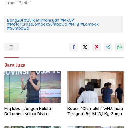
dalam "Berita"
BangZul #Zulkieflimansyah #MXGP
#MotorCrossLombokSumbawa #NTB #Lombok
#Sumbawa
Baca Juga
Miq Iqbal: Jangan Kelola
Koper “Oleh-oleh” WNA India
Dokumen, Kelola Risiko
Ternyata Berisi 10,1 Kg Ganja