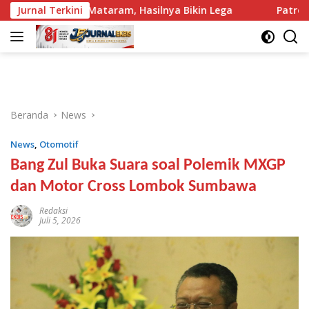
Langsung
KG PKK Mataram, Hasilnya Bikin Lega
Jurnal Terkini
Patroli Tengah M
ke
konten
Beranda
News
News
,
Otomotif
Bang Zul Buka Suara soal Polemik MXGP
dan Motor Cross Lombok Sumbawa
Redaksi
Juli 5, 2026