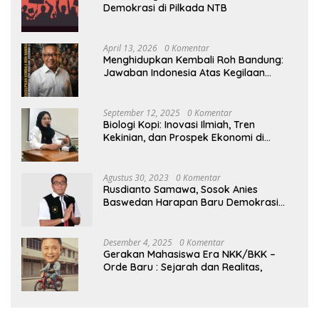
Demokrasi di Pilkada NTB
April 13, 2026
0 Komentar
Menghidupkan Kembali Roh Bandung:
Jawaban Indonesia Atas Kegilaan
Hegemoni Global
September 12, 2025
0 Komentar
Biologi Kopi: Inovasi Ilmiah, Tren
Kekinian, dan Prospek Ekonomi di
Tengah Dinamika Politik Agraria
Agustus 30, 2023
0 Komentar
Rusdianto Samawa, Sosok Anies
Baswedan Harapan Baru Demokrasi
Indonesia
Desember 4, 2025
0 Komentar
Gerakan Mahasiswa Era NKK/BKK –
Orde Baru : Sejarah dan Realitas,