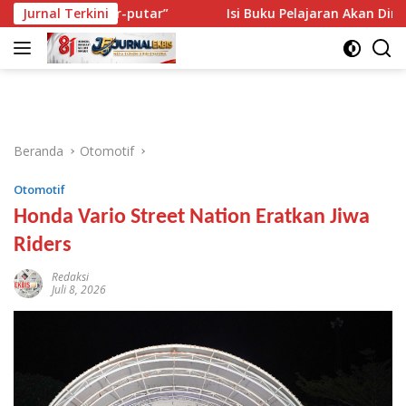
Langsung
Diputar-putar”
Jurnal Terkini
Isi Buku Pelajaran Akan Dirombak, Ini 3
ke
konten
Beranda
Otomotif
Otomotif
Honda Vario Street Nation Eratkan Jiwa
Riders
Redaksi
Juli 8, 2026