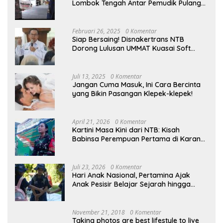
Lombok Tengah Antar Pemudik Pulang
Kampung
Februari 26, 2025
0 Komentar
Siap Bersaing! Disnakertrans NTB
Dorong Lulusan UMMAT Kuasai Soft
Skills
Juli 13, 2025
0 Komentar
Jangan Cuma Masuk, Ini Cara Bercinta
yang Bikin Pasangan Klepek-klepek!
April 21, 2026
0 Komentar
Kartini Masa Kini dari NTB: Kisah
Babinsa Perempuan Pertama di Karang
Bayan
Juli 23, 2026
0 Komentar
Hari Anak Nasional, Pertamina Ajak
Anak Pesisir Belajar Sejarah hingga
Tanam 1.000 Mangrove
November 21, 2018
0 Komentar
Taking photos are best lifestyle to live