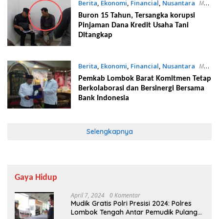
Berita
,
Ekonomi
,
Financial
,
Nusantara
Mei
26, 2023
Buron 15 Tahun, Tersangka korupsi
Pinjaman Dana Kredit Usaha Tani
Ditangkap
Berita
,
Ekonomi
,
Financial
,
Nusantara
Mei
25, 2023
Pemkab Lombok Barat Komitmen Tetap
Berkolaborasi dan Bersinergi Bersama
Bank Indonesia
Selengkapnya
Gaya Hidup
April 7, 2024
0 Komentar
Mudik Gratis Polri Presisi 2024: Polres
Lombok Tengah Antar Pemudik Pulang