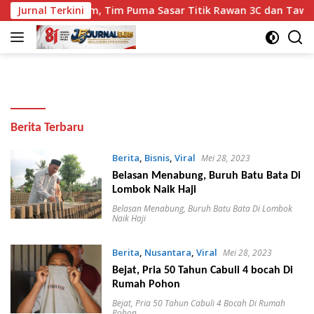
Langsung
m di Mataram, Tim Puma Sasar Titik Rawan 3C dan Tawuran
Jurnal Terkini
ke
konten
Jurnal
Berita Terbaru
Ekbis
Berita
,
Bisnis
,
Viral
Mei 28, 2023
Belasan Menabung, Buruh Batu Bata Di
Lombok Naik Haji
Belasan Menabung
,
Buruh Batu Bata Di Lombok
Naik Haji
Berita
,
Nusantara
,
Viral
Mei 28, 2023
Bejat, Pria 50 Tahun Cabuli 4 bocah Di
Rumah Pohon
Bejat
,
Pria 50 Tahun Cabuli 4 Bocah Di Rumah
Pohon