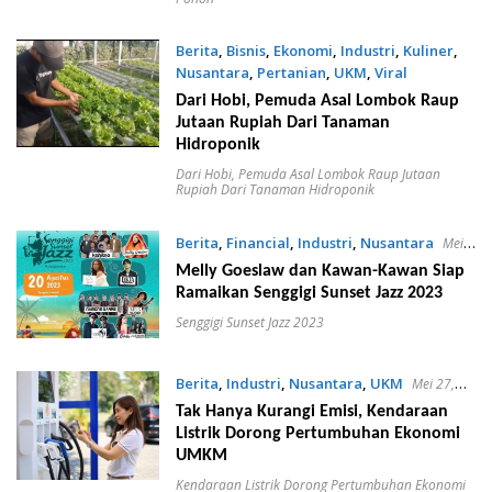
Berita
,
Bisnis
,
Ekonomi
,
Industri
,
Kuliner
,
Nusantara
,
Pertanian
,
UKM
,
Viral
Mei 28, 2023
Dari Hobi, Pemuda Asal Lombok Raup
Jutaan Rupiah Dari Tanaman
Hidroponik
Dari Hobi
,
Pemuda Asal Lombok Raup Jutaan
Rupiah Dari Tanaman Hidroponik
Berita
,
Financial
,
Industri
,
Nusantara
Mei
28, 2023
Melly Goeslaw dan Kawan-Kawan Siap
Ramaikan Senggigi Sunset Jazz 2023
Senggigi Sunset Jazz 2023
Berita
,
Industri
,
Nusantara
,
UKM
Mei 27,
2023
Tak Hanya Kurangi Emisi, Kendaraan
Listrik Dorong Pertumbuhan Ekonomi
UMKM
Kendaraan Listrik Dorong Pertumbuhan Ekonomi