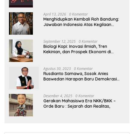
April 13, 2026
0 Komentar
Menghidupkan Kembali Roh Bandung:
Jawaban Indonesia Atas Kegilaan
Hegemoni Global
September 12, 2025
0 Komentar
Biologi Kopi: Inovasi Ilmiah, Tren
Kekinian, dan Prospek Ekonomi di
Tengah Dinamika Politik Agraria
Agustus 30, 2023
0 Komentar
Rusdianto Samawa, Sosok Anies
Baswedan Harapan Baru Demokrasi
Indonesia
Desember 4, 2025
0 Komentar
Gerakan Mahasiswa Era NKK/BKK –
Orde Baru : Sejarah dan Realitas,