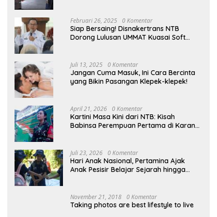
Kampung
Februari 26, 2025
0 Komentar
Siap Bersaing! Disnakertrans NTB
Dorong Lulusan UMMAT Kuasai Soft
Skills
Juli 13, 2025
0 Komentar
Jangan Cuma Masuk, Ini Cara Bercinta
yang Bikin Pasangan Klepek-klepek!
April 21, 2026
0 Komentar
Kartini Masa Kini dari NTB: Kisah
Babinsa Perempuan Pertama di Karang
Bayan
Juli 23, 2026
0 Komentar
Hari Anak Nasional, Pertamina Ajak
Anak Pesisir Belajar Sejarah hingga
Tanam 1.000 Mangrove
November 21, 2018
0 Komentar
Taking photos are best lifestyle to live