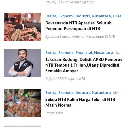
UMKM
,
Tak Hanya Kurangi Emisi
Berita
,
Ekonomi
,
Industri
,
Nusantara
,
UKM
Mei 27, 2023
Dekranasda NTB Apresiasi Seluruh
Penenun Perempuan di NTB
Apresiasi Seluruh Penenun Perempuan Di NTB
Berita
,
Ekonomi
,
Financial
,
Nusantara
Mei
27, 2023
Taksiran Bodong, Defisit APBD Pemprov
NTB Tembus 1 Triliun,Utang Diprediksi
Semakin Ambyar
Defisit APBD Pemprov NTB
Berita
,
Ekonomi
,
Industri
,
Nusantara
Mei
26, 2023
Sekda NTB Kalim Harga Telur di NTB
Masih Normal
Harga Telur