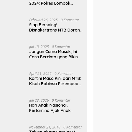
2024: Polres Lombok
Tengah Antar Pemudik
Pulang Kampung
Februari 26, 2025
0 Komentar
Siap Bersaing!
Disnakertrans NTB Dorong
Lulusan UMMAT Kuasai
Soft Skills
Juli 13, 2025
0 Komentar
Jangan Cuma Masuk, Ini
Cara Bercinta yang Bikin
Pasangan Klepek-klepek!
April 21, 2026
0 Komentar
Kartini Masa Kini dari NTB:
Kisah Babinsa Perempuan
Pertama di Karang Bayan
Juli 23, 2026
0 Komentar
Hari Anak Nasional,
Pertamina Ajak Anak
Pesisir Belajar Sejarah
hingga Tanam 1.000
Mangrove
November 21, 2018
0 Komentar