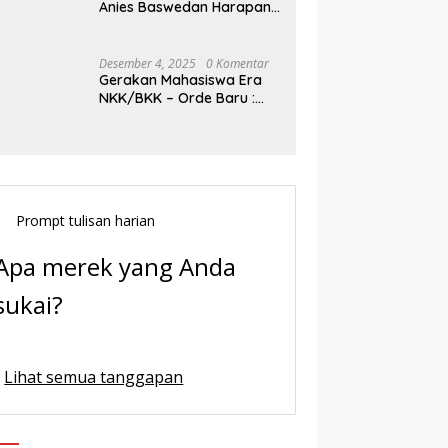
Anies Baswedan Harapan
Baru Demokrasi Indonesia
Desember 4, 2025
0 Komentar
Gerakan Mahasiswa Era
NKK/BKK – Orde Baru :
Sejarah dan Realitas,
Prompt tulisan harian
Apa merek yang Anda
sukai?
Lihat semua tanggapan