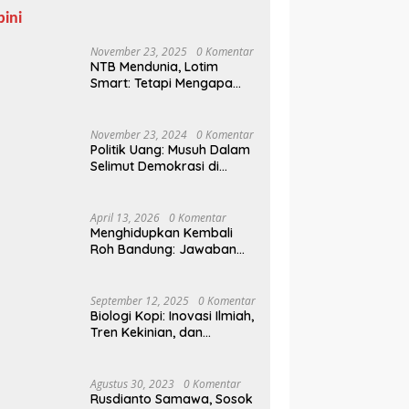
pini
November 23, 2025
0 Komentar
NTB Mendunia, Lotim
Smart: Tetapi Mengapa
Sampah Tak Juga
Teratasi?
November 23, 2024
0 Komentar
Politik Uang: Musuh Dalam
Selimut Demokrasi di
Pilkada NTB
April 13, 2026
0 Komentar
Menghidupkan Kembali
Roh Bandung: Jawaban
Indonesia Atas Kegilaan
Hegemoni Global
September 12, 2025
0 Komentar
Biologi Kopi: Inovasi Ilmiah,
Tren Kekinian, dan
Prospek Ekonomi di
Tengah Dinamika Politik
Agraria
Agustus 30, 2023
0 Komentar
Rusdianto Samawa, Sosok