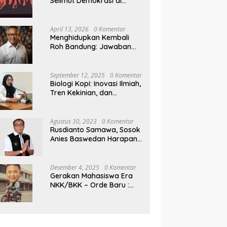
Selimut Demokrasi di
Pilkada NTB
April 13, 2026
0 Komentar
Menghidupkan Kembali
Roh Bandung: Jawaban
Indonesia Atas Kegilaan
Hegemoni Global
September 12, 2025
0 Komentar
Biologi Kopi: Inovasi Ilmiah,
Tren Kekinian, dan
Prospek Ekonomi di
Tengah Dinamika Politik
Agraria
Agustus 30, 2023
0 Komentar
Rusdianto Samawa, Sosok
Anies Baswedan Harapan
Baru Demokrasi Indonesia
Desember 4, 2025
0 Komentar
Gerakan Mahasiswa Era
NKK/BKK – Orde Baru :
Sejarah dan Realitas,