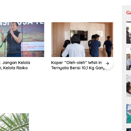
G
l: Jangan Kelola
Koper “Oleh-oleh” WNA India
750 
 Kelola Risiko
Ternyata Berisi 10,1 Kg Ganja
Walk 