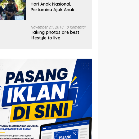
Hari Anak Nasional,
Pertamina Ajak Anak
Pesisir Belajar Sejarah
hingga Tanam 1.000
Mangrove
November 21, 2018
0 Komentar
Taking photos are best
lifestyle to live