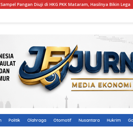
an Diuji di HKG PKK Mataram, Hasilnya Bikin Lega
Patr
n
Politik
Olahraga
Otomotif
Nusantara
Hukrim
Ga