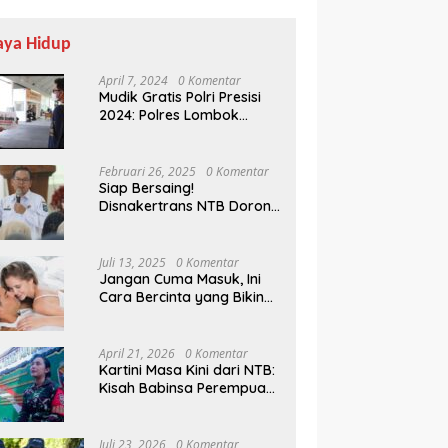
aya Hidup
April 7, 2024
0 Komentar
Mudik Gratis Polri Presisi
2024: Polres Lombok
Tengah Antar Pemudik
Pulang Kampung
Februari 26, 2025
0 Komentar
Siap Bersaing!
Disnakertrans NTB Dorong
Peserta Ramaikan Fun
Tak Lagi Terbengkalai, Lahan
K
Lulusan UMMAT Kuasai
RINJANI BI NTB
PEKKA Kini Hasilkan Sayur dan
M
Soft Skills
Uang
Juli 13, 2025
0 Komentar
Jangan Cuma Masuk, Ini
Cara Bercinta yang Bikin
Pasangan Klepek-klepek!
April 21, 2026
0 Komentar
Kartini Masa Kini dari NTB:
Kisah Babinsa Perempuan
Pertama di Karang Bayan
Juli 23, 2026
0 Komentar