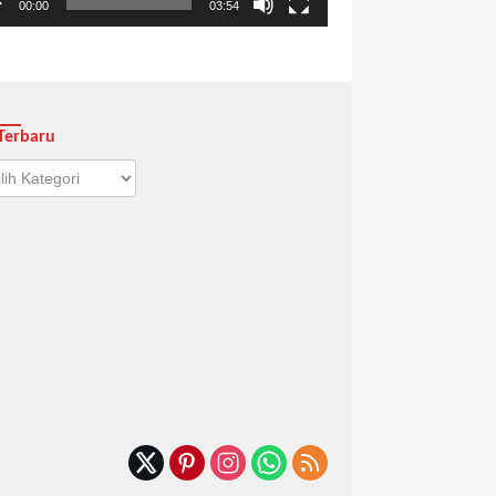
00:00
03:54
Terbaru
aru