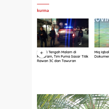
kurma
ngan Diuji di HKG
Patroli Tengah Malam di
Miq Iqba
, Hasilnya Bikin
Mataram, Tim Puma Sasar Titik
Dokumen,
Rawan 3C dan Tawuran