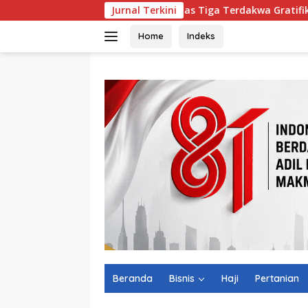
Langsung
Vonis Bebas Tiga Terdakwa Gratifikasi DPRD NTB,
Jurnal Terkini
ke
konten
Home
Indeks
Beranda
Bisnis
Haji
Pertanian