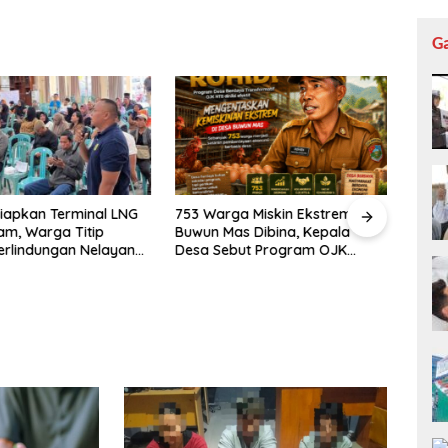
G
Siapkan Terminal LNG
753 Warga Miskin Ekstrem di
NTB 
am, Warga Titip
Buwun Mas Dibina, Kepala
Eksek
erlindungan Nelayan
Desa Sebut Program OJK
Pant
gkungan
Paling Efektif