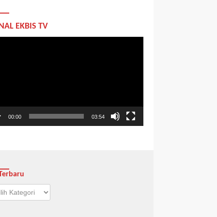
NAL EKBIS TV
utar
o
00:00
03:54
Terbaru
aru