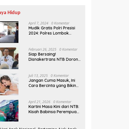
aya Hidup
April 7, 2024
0 Komentar
Mudik Gratis Polri Presisi
2024: Polres Lombok
Tengah Antar Pemudik
Pulang Kampung
Februari 26, 2025
0 Komentar
Siap Bersaing!
Disnakertrans NTB Dorong
Siapkan Dashboard
Evi Apita Maya Kawal Program
K
Lulusan UMMAT Kuasai
utif, Gubernur Bisa
Prioritas NTB ke Pusat, Soroti
Di
Soft Skills
au Data Real-Time
Dana Daerah hingga Satu Data
N
Juli 13, 2025
0 Komentar
Jangan Cuma Masuk, Ini
Cara Bercinta yang Bikin
Pasangan Klepek-klepek!
April 21, 2026
0 Komentar
Kartini Masa Kini dari NTB:
Kisah Babinsa Perempuan
Pertama di Karang Bayan