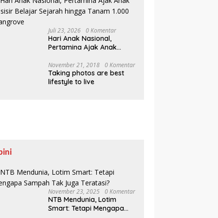
Juli 23, 2026
0 Komentar
Hari Anak Nasional,
Pertamina Ajak Anak
Pesisir Belajar Sejarah
hingga Tanam 1.000
November 21, 2018
0 Komentar
Taking photos are best
Mangrove
lifestyle to live
pini
November 23, 2025
0 Komentar
NTB Mendunia, Lotim
Smart: Tetapi Mengapa
Sampah Tak Juga