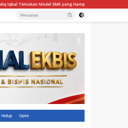
ukan Model SMK yang Hampir 100 Persen Lulusannya Langsung 
 Hidup
Opini