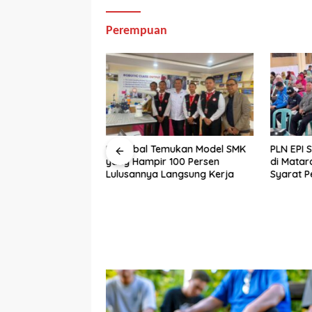
Perempuan
 Tiga Terdakwa
Miq Iqbal Temukan Model SMK
PLN EPI 
 DPRD NTB, Hakim
yang Hampir 100 Persen
di Matar
Pidana Tak Terbukti
Lulusannya Langsung Kerja
Syarat P
dan Lin