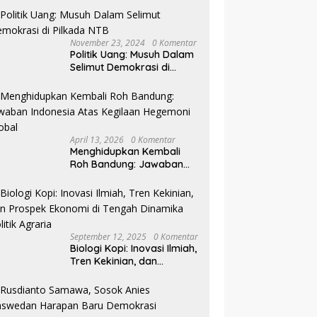
Teratasi?
November 23, 2024
0 Komentar
Politik Uang: Musuh Dalam
Selimut Demokrasi di
Pilkada NTB
April 13, 2026
0 Komentar
Menghidupkan Kembali
Roh Bandung: Jawaban
Indonesia Atas Kegilaan
Hegemoni Global
September 12, 2025
0 Komentar
Biologi Kopi: Inovasi Ilmiah,
Tren Kekinian, dan
Prospek Ekonomi di
Tengah Dinamika Politik
Agraria