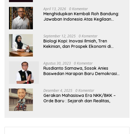
April 13, 2026
0 Komentar
Menghidupkan Kembali Roh Bandung:
Jawaban Indonesia Atas Kegilaan
Hegemoni Global
September 12, 2025
0 Komentar
Biologi Kopi: Inovasi Ilmiah, Tren
Kekinian, dan Prospek Ekonomi di
Tengah Dinamika Politik Agraria
Agustus 30, 2023
0 Komentar
Rusdianto Samawa, Sosok Anies
Baswedan Harapan Baru Demokrasi
Indonesia
Desember 4, 2025
0 Komentar
Gerakan Mahasiswa Era NKK/BKK –
Orde Baru : Sejarah dan Realitas,