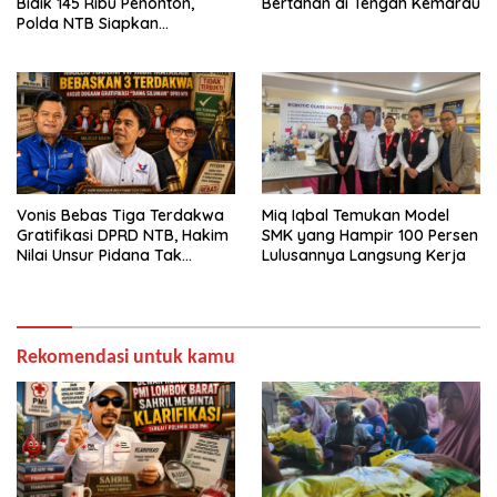
Bidik 145 Ribu Penonton,
Bertahan di Tengah Kemarau
Polda NTB Siapkan
Pengamanan Total
Vonis Bebas Tiga Terdakwa
Miq Iqbal Temukan Model
Gratifikasi DPRD NTB, Hakim
SMK yang Hampir 100 Persen
Nilai Unsur Pidana Tak
Lulusannya Langsung Kerja
Terbukti
Rekomendasi untuk kamu