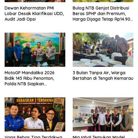
Dewan Kehormatan PMI
Bulog NTB Genjot Distribusi
Lobar Desak Klarifikasi UDD,
Beras SPHP dan Premium,
Audit Jadi Opsi
Harga Dijaga Tetap Rp14.900
per Kilogram
MotoGP Mandalika 2026
3 Bulan Tanpa Air, Warga
Bidik 145 Ribu Penonton,
Bertahan di Tengah Kemarau
Polda NTB Siapkan
Pengamanan Total
Vonis Bebas Tiga Terdakwa
Miq Iqbal Temukan Model