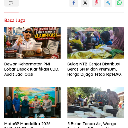
euismod sapien, ac
porttitor turpis tempor
vitae. Etiam nulla elit,
posuere non…
Baca Juga
Dewan Kehormatan PMI
Bulog NTB Genjot Distribusi
Lobar Desak Klarifikasi UDD,
Beras SPHP dan Premium,
Audit Jadi Opsi
Harga Dijaga Tetap Rp14.900
per Kilogram
MotoGP Mandalika 2026
3 Bulan Tanpa Air, Warga