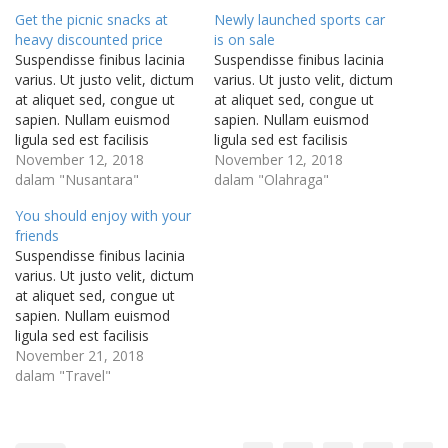
Get the picnic snacks at
Newly launched sports car
heavy discounted price
is on sale
Suspendisse finibus lacinia
Suspendisse finibus lacinia
varius. Ut justo velit, dictum
varius. Ut justo velit, dictum
at aliquet sed, congue ut
at aliquet sed, congue ut
sapien. Nullam euismod
sapien. Nullam euismod
ligula sed est facilisis
ligula sed est facilisis
auctor. Integer vitae
November 12, 2018
auctor. Integer vitae
November 12, 2018
venenatis mi. Ut velit
dalam "Nusantara"
venenatis mi. Ut velit
dalam "Olahraga"
sapien, convallis sit amet
sapien, convallis sit amet
You should enjoy with your
eleifend quis, aliquam non
eleifend quis, aliquam non
friends
neque. Integer commodo
neque. Integer commodo
Suspendisse finibus lacinia
euismod sapien, ac
euismod sapien, ac
varius. Ut justo velit, dictum
porttitor turpis tempor
porttitor turpis tempor
at aliquet sed, congue ut
vitae. Etiam nulla elit,
vitae. Etiam nulla elit,
sapien. Nullam euismod
posuere non…
posuere non…
ligula sed est facilisis
auctor. Integer vitae
November 21, 2018
venenatis mi. Ut velit
dalam "Travel"
sapien, convallis sit amet
eleifend quis, aliquam non
neque. Integer commodo