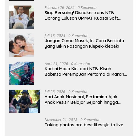
Februari 26, 2025
0 Komentar
Siap Bersaing! Disnakertrans NTB
Dorong Lulusan UMMAT Kuasai Soft
Skills
Juli 13, 2025
0 Komentar
Jangan Cuma Masuk, Ini Cara Bercinta
yang Bikin Pasangan Klepek-klepek!
April 21, 2026
0 Komentar
Kartini Masa Kini dari NTB: Kisah
Babinsa Perempuan Pertama di Karang
Bayan
Juli 23, 2026
0 Komentar
Hari Anak Nasional, Pertamina Ajak
Anak Pesisir Belajar Sejarah hingga
Tanam 1.000 Mangrove
November 21, 2018
0 Komentar
Taking photos are best lifestyle to live