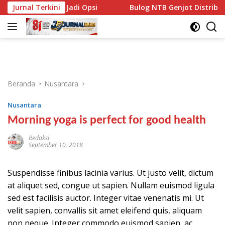
Langsung
Audit Jadi Opsi
Jurnal Terkini
Bulog NTB Genjot Distribusi Beras SPH
ke
konten
Beranda
Nusantara
Nusantara
Morning yoga is perfect for good health
Redaksi
September 10, 2018
Suspendisse finibus lacinia varius. Ut justo velit, dictum
at aliquet sed, congue ut sapien. Nullam euismod ligula
sed est facilisis auctor. Integer vitae venenatis mi. Ut
velit sapien, convallis sit amet eleifend quis, aliquam
non neque. Integer commodo euismod sapien, ac