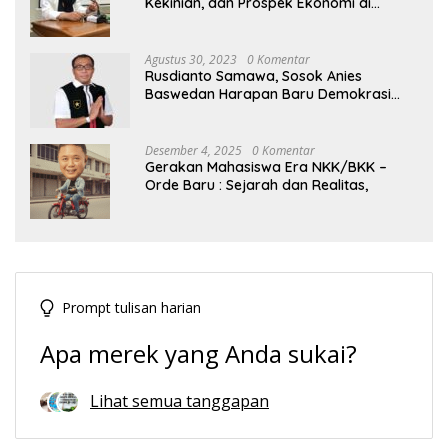
Kekinian, dan Prospek Ekonomi di
Tengah Dinamika Politik Agraria
Agustus 30, 2023
0 Komentar
Rusdianto Samawa, Sosok Anies
Baswedan Harapan Baru Demokrasi
Indonesia
Desember 4, 2025
0 Komentar
Gerakan Mahasiswa Era NKK/BKK –
Orde Baru : Sejarah dan Realitas,
Prompt tulisan harian
Apa merek yang Anda sukai?
Lihat semua tanggapan