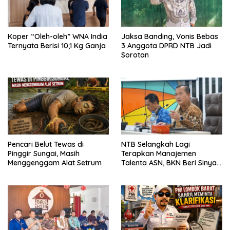
Koper “Oleh-oleh” WNA India
Jaksa Banding, Vonis Bebas
Ternyata Berisi 10,1 Kg Ganja
3 Anggota DPRD NTB Jadi
Sorotan
Pencari Belut Tewas di
NTB Selangkah Lagi
Pinggir Sungai, Masih
Terapkan Manajemen
Menggenggam Alat Setrum
Talenta ASN, BKN Beri Sinyal
Hijau