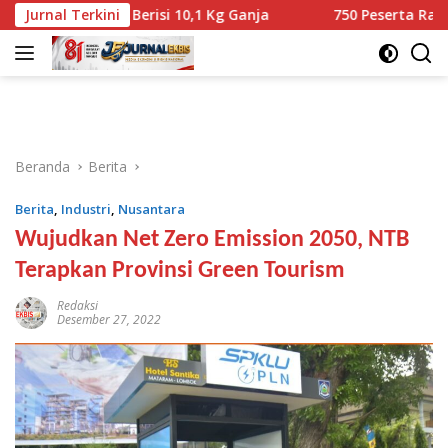
Langsung
nyata Berisi 10,1 Kg Ganja
Jurnal Terkini
750 Peserta Ramaikan Fun W
ke
konten
Beranda
Berita
Berita
,
Industri
,
Nusantara
Wujudkan Net Zero Emission 2050, NTB
Terapkan Provinsi Green Tourism
Redaksi
Desember 27, 2022