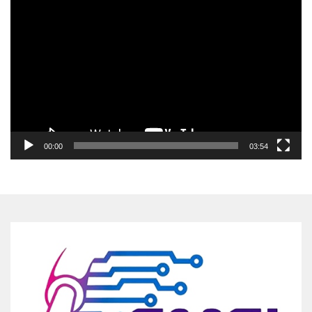
Pemutar
Video
00:00
03:54