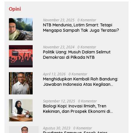
Opini
November 23, 2025
0 Komentar
NTB Mendunia, Lotim Smart: Tetapi
Mengapa Sampah Tak Juga Teratasi?
November 23, 2024
0 Komentar
Politik Uang: Musuh Dalam Selimut
Demokrasi di Pilkada NTB
April 13, 2026
0 Komentar
Menghidupkan Kembali Roh Bandung:
Jawaban Indonesia Atas Kegilaan
Hegemoni Global
September 12, 2025
0 Komentar
Biologi Kopi: Inovasi Ilmiah, Tren
Kekinian, dan Prospek Ekonomi di
Tengah Dinamika Politik Agraria
Agustus 30, 2023
0 Komentar