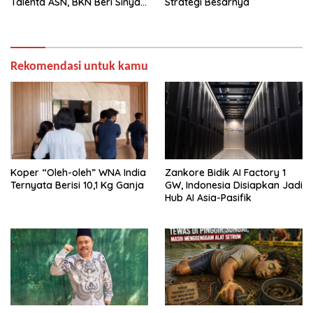
Talenta ASN, BKN Beri Sinyal
Strategi Besarnya
Hijau
Rekomendasi untuk kamu
Koper “Oleh-oleh” WNA India
Zankore Bidik AI Factory 1
Ternyata Berisi 10,1 Kg Ganja
GW, Indonesia Disiapkan Jadi
Hub AI Asia-Pasifik