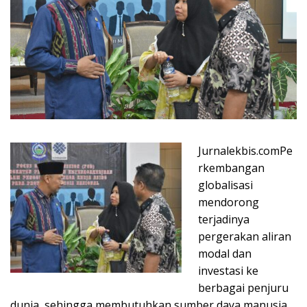
Jurnalekbis.comPe
rkembangan
globalisasi
mendorong
terjadinya
pergerakan aliran
modal dan
investasi ke
berbagai penjuru
dunia, sehingga membutuhkan sumber daya manusia