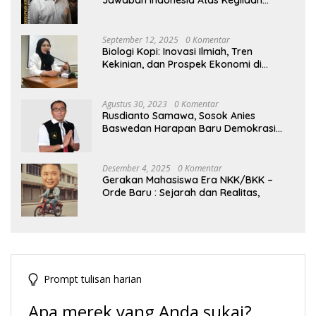
Hegemoni Global
September 12, 2025
0 Komentar
Biologi Kopi: Inovasi Ilmiah, Tren
Kekinian, dan Prospek Ekonomi di
Tengah Dinamika Politik Agraria
Agustus 30, 2023
0 Komentar
Rusdianto Samawa, Sosok Anies
Baswedan Harapan Baru Demokrasi
Indonesia
Desember 4, 2025
0 Komentar
Gerakan Mahasiswa Era NKK/BKK –
Orde Baru : Sejarah dan Realitas,
Prompt tulisan harian
Apa merek yang Anda sukai?