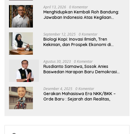
April 13, 2026
0 Komentar
Menghidupkan Kembali Roh Bandung:
Jawaban Indonesia Atas Kegilaan
Hegemoni Global
September 12, 2025
0 Komentar
Biologi Kopi: Inovasi Ilmiah, Tren
Kekinian, dan Prospek Ekonomi di
Tengah Dinamika Politik Agraria
Agustus 30, 2023
0 Komentar
Rusdianto Samawa, Sosok Anies
Baswedan Harapan Baru Demokrasi
Indonesia
Desember 4, 2025
0 Komentar
Gerakan Mahasiswa Era NKK/BKK –
Orde Baru : Sejarah dan Realitas,