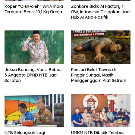
Koper “Oleh-oleh” WNA India
Zankore Bidik AI Factory 1
Ternyata Berisi 10,1 Kg Ganja
GW, Indonesia Disiapkan Jadi
Hub AI Asia-Pasifik
Jaksa Banding, Vonis Bebas
Pencari Belut Tewas di
3 Anggota DPRD NTB Jadi
Pinggir Sungai, Masih
Sorotan
Menggenggam Alat Setrum
NTB Selangkah Lagi
UMKM NTB Dibidik Tembus