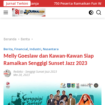
Langsung
0,1 Kg Ganja
Jurnal Terkini
750 Peserta Ramaikan Fun Walk RINJANI BI
ke
konten
Beranda
Berita
Berita
,
Financial
,
Industri
,
Nusantara
Melly Goeslaw dan Kawan-Kawan Siap
Ramaikan Senggigi Sunset Jazz 2023
Redaksi
-
Senggigi Sunset Jazz 2023
Mei 28, 2023