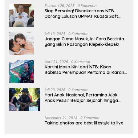
Februari 26, 2025
0 Komentar
Siap Bersaing! Disnakertrans NTB
Dorong Lulusan UMMAT Kuasai Soft
Skills
Juli 13, 2025
0 Komentar
Jangan Cuma Masuk, Ini Cara Bercinta
yang Bikin Pasangan Klepek-klepek!
April 21, 2026
0 Komentar
Kartini Masa Kini dari NTB: Kisah
Babinsa Perempuan Pertama di Karang
Bayan
Juli 23, 2026
0 Komentar
Hari Anak Nasional, Pertamina Ajak
Anak Pesisir Belajar Sejarah hingga
Tanam 1.000 Mangrove
November 21, 2018
0 Komentar
Taking photos are best lifestyle to live