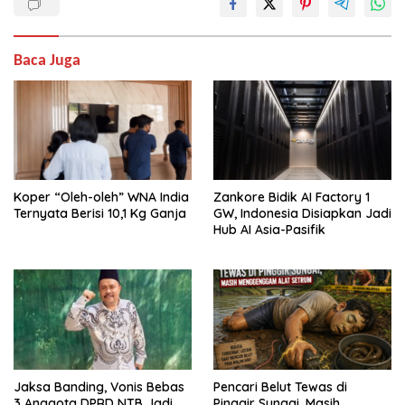
Baca Juga
Koper “Oleh-oleh” WNA India
Zankore Bidik AI Factory 1
Ternyata Berisi 10,1 Kg Ganja
GW, Indonesia Disiapkan Jadi
Hub AI Asia-Pasifik
Jaksa Banding, Vonis Bebas
Pencari Belut Tewas di
3 Anggota DPRD NTB Jadi
Pinggir Sungai, Masih