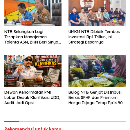
NTB Selangkah Lagi
UMKM NTB Dibidik Tembus
Terapkan Manajemen
Investasi Rp1 Triliun, Ini
Talenta ASN, BKN Beri Sinyal
Strategi Besarnya
Hijau
Dewan Kehormatan PMI
Bulog NTB Genjot Distribusi
Lobar Desak Klarifikasi UDD,
Beras SPHP dan Premium,
Audit Jadi Opsi
Harga Dijaga Tetap Rp14.900
per Kilogram
Rekomendasi untuk kamu