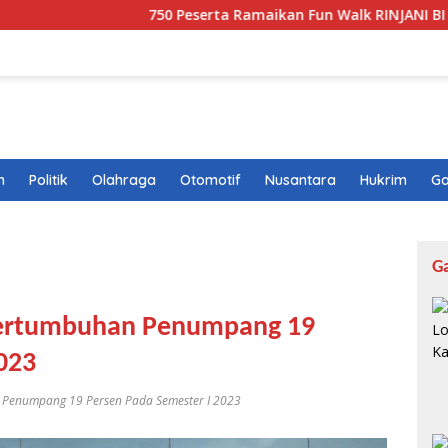
750 Peserta Ramaikan Fun Walk RINJANI BI NTB
T
n
Politik
Olahraga
Otomotif
Nusantara
Hukrim
Ga
G
Pertumbuhan Penumpang 19
023
Penumpang 19 Persen Pada Semester I 2023