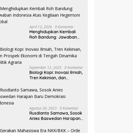
Pilkada NTB
April 13, 2026
0 Komentar
Menghidupkan Kembali
Roh Bandung: Jawaban
Indonesia Atas Kegilaan
Hegemoni Global
September 12, 2025
0 Komentar
Biologi Kopi: Inovasi Ilmiah,
Tren Kekinian, dan
Prospek Ekonomi di
Tengah Dinamika Politik
Agraria
Agustus 30, 2023
0 Komentar
Rusdianto Samawa, Sosok
Anies Baswedan Harapan
Baru Demokrasi Indonesia