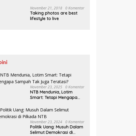
Pesisir Belajar Sejarah
hingga Tanam 1.000
November 21, 2018
0 Komentar
Taking photos are best
Mangrove
lifestyle to live
pini
November 23, 2025
0 Komentar
NTB Mendunia, Lotim
Smart: Tetapi Mengapa
Sampah Tak Juga
Teratasi?
November 23, 2024
0 Komentar
Politik Uang: Musuh Dalam
Selimut Demokrasi di