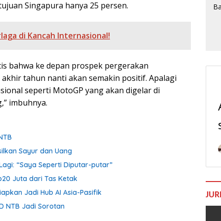
ujuan Singapura hanya 25 persen.
aga di Kancah Internasional!
istis bahwa ke depan prospek pergerakan
hir tahun nanti akan semakin positif. Apalagi
ional seperti MotoGP yang akan digelar di
,” imbuhnya.
 NTB
silkan Sayur dan Uang
agi: “Saya Seperti Diputar-putar”
p20 Juta dari Tas Ketak
iapkan Jadi Hub AI Asia-Pasifik
JUR
D NTB Jadi Sorotan