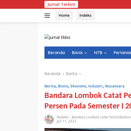
Langsung
Jurnal Terkini
ke
konten
Home
Indeks
Beranda
Bisnis
NTB
Pertania
Beranda
Berita
Berita
,
Bisnis
,
Ekonomi
,
Industri
,
Nusantara
Bandara Lombok Catat 
Persen Pada Semester I 2
Redaksi
-
Bandara Lombok Catat Pertumbuhan 
Juli 11, 2023