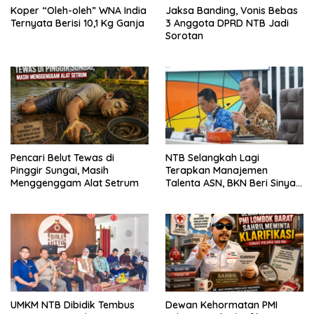
Koper “Oleh-oleh” WNA India
Jaksa Banding, Vonis Bebas
Ternyata Berisi 10,1 Kg Ganja
3 Anggota DPRD NTB Jadi
Sorotan
Pencari Belut Tewas di
NTB Selangkah Lagi
Pinggir Sungai, Masih
Terapkan Manajemen
Menggenggam Alat Setrum
Talenta ASN, BKN Beri Sinyal
Hijau
UMKM NTB Dibidik Tembus
Dewan Kehormatan PMI