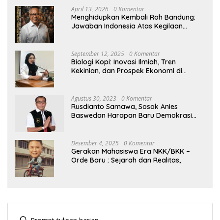
April 13, 2026
0 Komentar
Menghidupkan Kembali Roh Bandung:
Jawaban Indonesia Atas Kegilaan
Hegemoni Global
September 12, 2025
0 Komentar
Biologi Kopi: Inovasi Ilmiah, Tren
Kekinian, dan Prospek Ekonomi di
Tengah Dinamika Politik Agraria
Agustus 30, 2023
0 Komentar
Rusdianto Samawa, Sosok Anies
Baswedan Harapan Baru Demokrasi
Indonesia
Desember 4, 2025
0 Komentar
Gerakan Mahasiswa Era NKK/BKK –
Orde Baru : Sejarah dan Realitas,