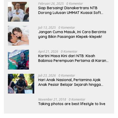
Februari 26, 2025
0 Komentar
Siap Bersaing! Disnakertrans NTB
Dorong Lulusan UMMAT Kuasai Soft
Skills
Juli 13, 2025
0 Komentar
Jangan Cuma Masuk, Ini Cara Bercinta
yang Bikin Pasangan Klepek-klepek!
April 21, 2026
0 Komentar
Kartini Masa Kini dari NTB: Kisah
Babinsa Perempuan Pertama di Karang
Bayan
Juli 23, 2026
0 Komentar
Hari Anak Nasional, Pertamina Ajak
Anak Pesisir Belajar Sejarah hingga
Tanam 1.000 Mangrove
November 21, 2018
0 Komentar
Taking photos are best lifestyle to live