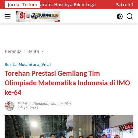
Langsung
KK Mataram, Hasilnya Bikin Lega
Jurnal Terkini
Patroli Tengah Malam
ke
konten
Beranda
Berita
Berita
,
Nusantara
,
Viral
Torehan Prestasi Gemilang Tim
Olimpiade Matematika Indonesia di IMO
ke-64
Redaksi
-
Olimpiade Matematika
Juli 15, 2023