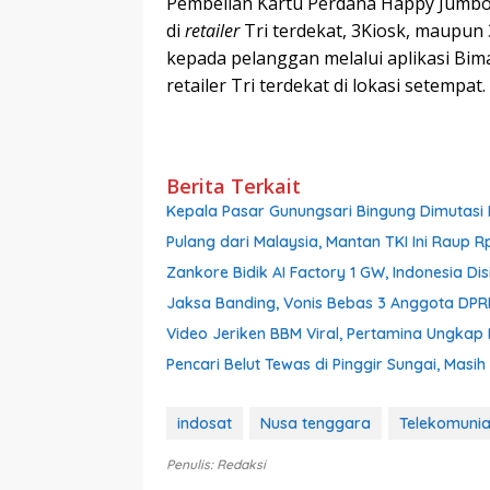
Pembelian Kartu Perdana Happy Jumbo
di
retailer
Tri terdekat, 3Kiosk, maupun 
kepada pelanggan melalui aplikasi Bim
retailer Tri terdekat di lokasi setempat.
Berita Terkait
Kepala Pasar Gunungsari Bingung Dimutasi L
Pulang dari Malaysia, Mantan TKI Ini Raup R
Zankore Bidik AI Factory 1 GW, Indonesia Dis
Jaksa Banding, Vonis Bebas 3 Anggota DPR
Video Jeriken BBM Viral, Pertamina Ungkap 
Pencari Belut Tewas di Pinggir Sungai, Mas
indosat
Nusa tenggara
Telekomunia
Penulis: Redaksi