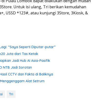
 di Pulau Lombok dapat dilakukan dengan mudah
3Store. Untuk isi ulang, Tri berikan kemudahan
a+, USSD *123#, atau kunjungi 3Store, 3Kiosk, &
agi: “Saya Seperti Diputar-putar”
p20 Juta dari Tas Ketak
iapkan Jadi Hub AI Asia-Pasifik
D NTB Jadi Sorotan
Hasil CCTV dan Fakta di Baliknya
ih Menggenggam Alat Setrum
si
Tri