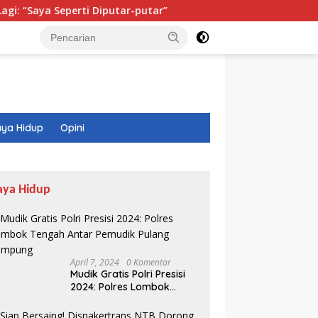
ti Diputar-putar”
Isi Buku Pelajaran Akan Dirombak, In
ya Hidup
Opini
aya Hidup
April 7, 2024
0 Komentar
Mudik Gratis Polri Presisi
2024: Polres Lombok
Tengah Antar Pemudik
Pulang Kampung