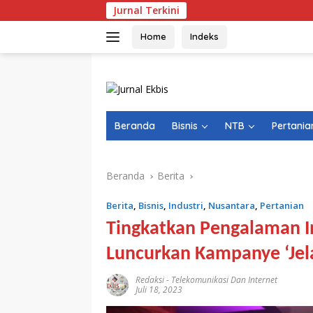
Langsung
Jurnal Terkini
ke
konten
Home
Indeks
Beranda
Bisnis
NTB
Pertania
Beranda
Berita
Berita
,
Bisnis
,
Industri
,
Nusantara
,
Pertanian
Tingkatkan Pengalaman In
Luncurkan Kampanye ‘Jela
Redaksi
-
Telekomunikasi Dan Internet
Juli 18, 2023