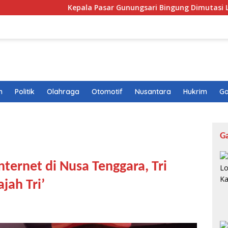
Kepala Pasar Gunungsari Bingung Dimutasi Lagi: “Saya Seper
n
Politik
Olahraga
Otomotif
Nusantara
Hukrim
Ga
G
ternet di Nusa Tenggara, Tri
jah Tri’