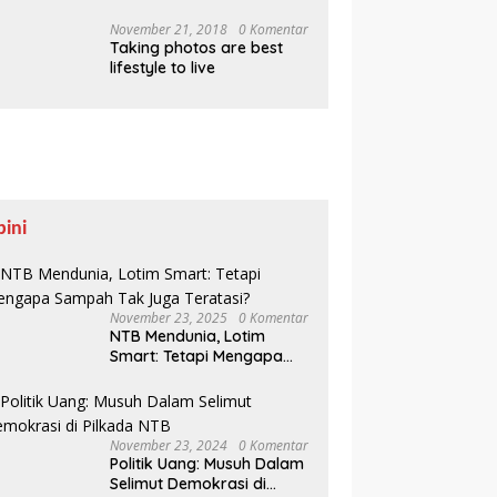
Pesisir Belajar Sejarah
hingga Tanam 1.000
November 21, 2018
0 Komentar
Taking photos are best
Mangrove
lifestyle to live
pini
November 23, 2025
0 Komentar
NTB Mendunia, Lotim
Smart: Tetapi Mengapa
Sampah Tak Juga
Teratasi?
November 23, 2024
0 Komentar
Politik Uang: Musuh Dalam
Selimut Demokrasi di