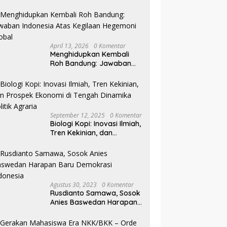
Pilkada NTB
April 13, 2026
0 Komentar
Menghidupkan Kembali
Roh Bandung: Jawaban
Indonesia Atas Kegilaan
Hegemoni Global
September 12, 2025
0 Komentar
Biologi Kopi: Inovasi Ilmiah,
Tren Kekinian, dan
Prospek Ekonomi di
Tengah Dinamika Politik
Agraria
Agustus 30, 2023
0 Komentar
Rusdianto Samawa, Sosok
Anies Baswedan Harapan
Baru Demokrasi Indonesia