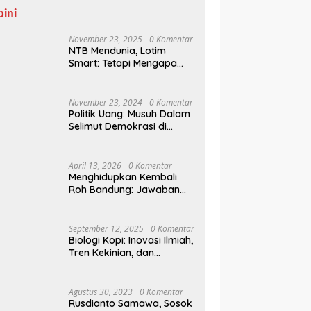
pini
November 23, 2025
0 Komentar
NTB Mendunia, Lotim
Smart: Tetapi Mengapa
Sampah Tak Juga
Teratasi?
November 23, 2024
0 Komentar
Politik Uang: Musuh Dalam
Selimut Demokrasi di
Pilkada NTB
April 13, 2026
0 Komentar
Menghidupkan Kembali
Roh Bandung: Jawaban
Indonesia Atas Kegilaan
Hegemoni Global
September 12, 2025
0 Komentar
Biologi Kopi: Inovasi Ilmiah,
Tren Kekinian, dan
Prospek Ekonomi di
Tengah Dinamika Politik
Agraria
Agustus 30, 2023
0 Komentar
Rusdianto Samawa, Sosok