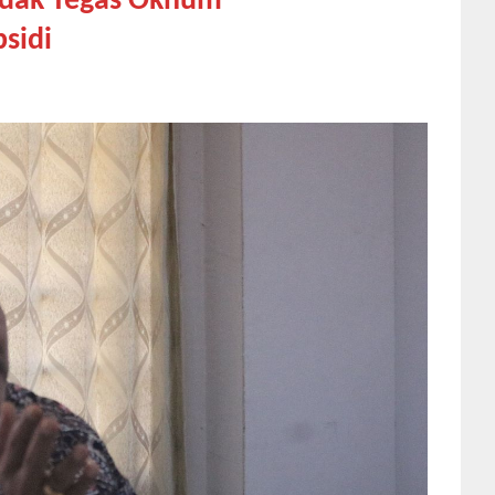
ndak Tegas Oknum
sidi