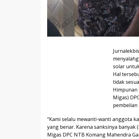
Jurnalekbi
menyalahgu
solar untu
Hal terseb
tidak sesu
Himpunan 
Migas) DPC
pembelian 
“Kami selalu mewanti-wanti anggota kam
yang benar. Karena sanksinya banyak (b
Migas DPC NTB Komang Mahendra Gandi