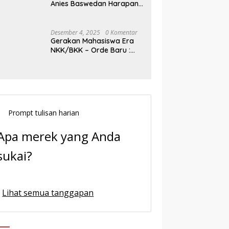
Anies Baswedan Harapan
Baru Demokrasi Indonesia
Desember 4, 2025
0 Komentar
Gerakan Mahasiswa Era
NKK/BKK – Orde Baru :
Sejarah dan Realitas,
Prompt tulisan harian
Apa merek yang Anda
sukai?
Lihat semua tanggapan