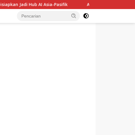
b AI Asia-Pasifik
Audit BTT Rp484 Miliar Dipersoalkan