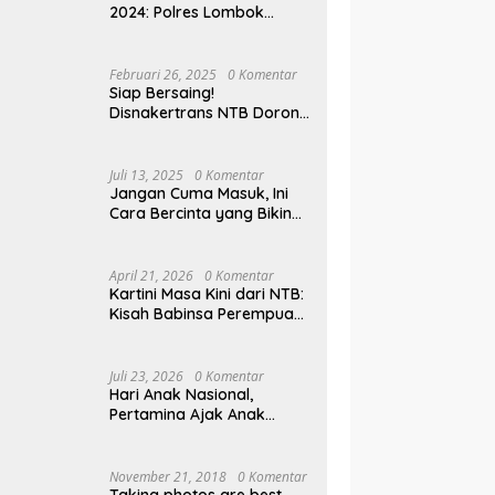
2024: Polres Lombok
Tengah Antar Pemudik
Pulang Kampung
Februari 26, 2025
0 Komentar
Siap Bersaing!
Disnakertrans NTB Dorong
Lulusan UMMAT Kuasai
Soft Skills
Juli 13, 2025
0 Komentar
Jangan Cuma Masuk, Ini
Cara Bercinta yang Bikin
Pasangan Klepek-klepek!
April 21, 2026
0 Komentar
Kartini Masa Kini dari NTB:
Kisah Babinsa Perempuan
Pertama di Karang Bayan
Juli 23, 2026
0 Komentar
Hari Anak Nasional,
Pertamina Ajak Anak
Pesisir Belajar Sejarah
hingga Tanam 1.000
Mangrove
November 21, 2018
0 Komentar