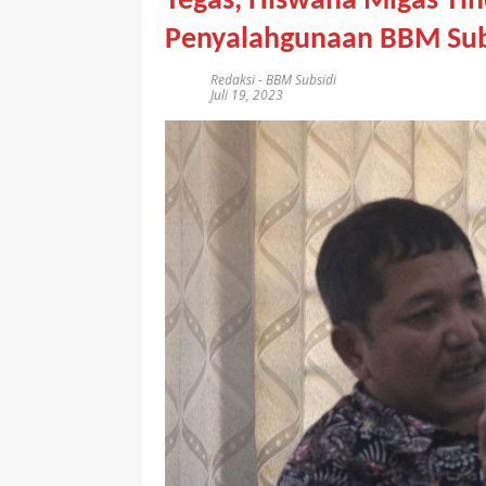
Tegas, Hiswana Migas Ti
Penyalahgunaan BBM Sub
Redaksi
-
BBM Subsidi
Juli 19, 2023