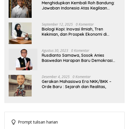
Menghidupkan Kembali Roh Bandung:
Jawaban Indonesia Atas Kegilaan
Hegemoni Global
September 12, 2025
0 Komentar
Biologi Kopi: Inovasi Ilmiah, Tren
Kekinian, dan Prospek Ekonomi di
Tengah Dinamika Politik Agraria
Agustus 30, 2023
0 Komentar
Rusdianto Samawa, Sosok Anies
Baswedan Harapan Baru Demokrasi
Indonesia
Desember 4, 2025
0 Komentar
Gerakan Mahasiswa Era NKK/BKK –
Orde Baru : Sejarah dan Realitas,
Prompt tulisan harian