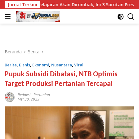
Langsung
Buku Pelajaran Akan Dirombak, Ini 3 Sorotan Presiden
Jurnal Terkini
BR
ke
konten
Beranda
Berita
Berita
,
Bisnis
,
Ekonomi
,
Nusantara
,
Viral
Pupuk Subsidi Dibatasi, NTB Optimis
Target Produksi Pertanian Tercapai
Redaksi
-
Pertanian
Mei 30, 2023