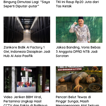
Bingung Dimutasi Lagi: “Saya
TKI Ini Raup Rp20 Juta dari
Seperti Diputar-putar”
Tas Ketak
Zankore Bidik AI Factory 1
Jaksa Banding, Vonis Bebas
GW, Indonesia Disiapkan Jadi
3 Anggota DPRD NTB Jadi
Hub AI Asia-Pasifik
Sorotan
Video Jeriken BBM Viral,
Pencari Belut Tewas di
Pertamina Ungkap Hasil
Pinggir Sungai, Masih
CCTV dan Fakta di Baliknya
Menggenggam Alat Setrum