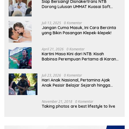
Siap Bersaing! Disnakertrans NTB
Dorong Lulusan UMMAT Kuasai Soft
Skills
Juli 13, 2025
0 Komentar
Jangan Cuma Masuk, Ini Cara Bercinta
yang Bikin Pasangan Klepek-klepek!
April 21, 2026
0 Komentar
Kartini Masa Kini dari NTB: Kisah
Babinsa Perempuan Pertama di Karang
Bayan
Juli 23, 2026
0 Komentar
Hari Anak Nasional, Pertamina Ajak
Anak Pesisir Belajar Sejarah hingga
Tanam 1.000 Mangrove
November 21, 2018
0 Komentar
Taking photos are best lifestyle to live