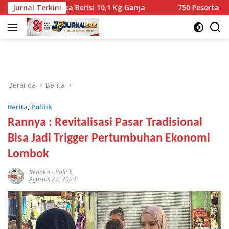
Langsung
ernyata Berisi 10,1 Kg Ganja
Jurnal Terkini
750 Peserta Ramaikan Fun 
ke
konten
Beranda
Berita
Berita
,
Politik
Rannya : Revitalisasi Pasar Tradisional
Bisa Jadi Trigger Pertumbuhan Ekonomi
Lombok
Redaksi
-
Politik
Agustus 22, 2023