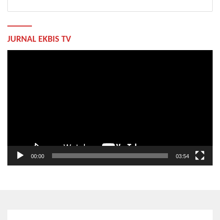
JURNAL EKBIS TV
Pemutar
Video
00:00
03:54