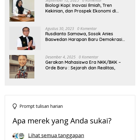
September 12, 2025
0 Komentar
Biologi Kopi: Inovasi Ilmiah, Tren
Kekinian, dan Prospek Ekonomi di
Tengah Dinamika Politik Agraria
Agustus 30, 2023
0 Komentar
Rusdianto Samawa, Sosok Anies
Baswedan Harapan Baru Demokrasi
Indonesia
Desember 4, 2025
0 Komentar
Gerakan Mahasiswa Era NKK/BKK –
Orde Baru : Sejarah dan Realitas,
Prompt tulisan harian
Apa merek yang Anda sukai?
Lihat semua tanggapan