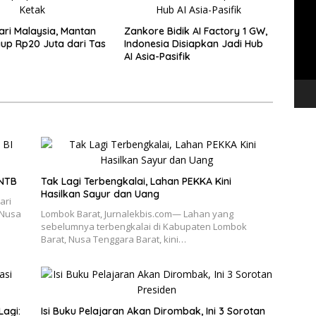
Vide
ari Malaysia, Mantan
Zankore Bidik AI Factory 1 GW,
Raup Rp20 Juta dari Tas
Indonesia Disiapkan Jadi Hub
AI Asia-Pasifik
 NTB
Tak Lagi Terbengkalai, Lahan PEKKA Kini
Hasilkan Sayur dan Uang
ari
 Nusa
Lombok Barat, Jurnalekbis.com— Lahan yang
sebelumnya terbengkalai di Kabupaten Lombok
Barat, Nusa Tenggara Barat, kini…
Lagi:
Isi Buku Pelajaran Akan Dirombak, Ini 3 Sorotan