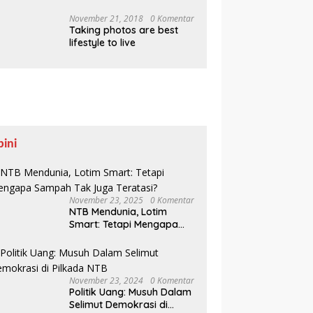
Pesisir Belajar Sejarah
hingga Tanam 1.000
November 21, 2018
0 Komentar
Taking photos are best
Mangrove
lifestyle to live
pini
November 23, 2025
0 Komentar
NTB Mendunia, Lotim
Smart: Tetapi Mengapa
Sampah Tak Juga
Teratasi?
November 23, 2024
0 Komentar
Politik Uang: Musuh Dalam
Selimut Demokrasi di