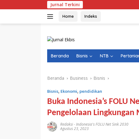
Langsung
Jurnal Terkini
ke
konten
Home
Indeks
Beranda
Bisnis
NTB
Pertania
Beranda
Business
Bisnis
Bisnis
,
Ekonomi
,
pendidikan
Buka Indonesia’s FOLU Net
Pengelolaan Lingkungan
Redaksi
-
Indonesia's FOLU Net Sink 2030
Agustus 23, 2023