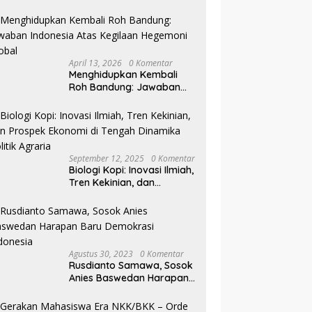
Pilkada NTB
April 13, 2026
0 Komentar
Menghidupkan Kembali
Roh Bandung: Jawaban
Indonesia Atas Kegilaan
Hegemoni Global
September 12, 2025
0 Komentar
Biologi Kopi: Inovasi Ilmiah,
Tren Kekinian, dan
Prospek Ekonomi di
Tengah Dinamika Politik
Agraria
Agustus 30, 2023
0 Komentar
Rusdianto Samawa, Sosok
Anies Baswedan Harapan
Baru Demokrasi Indonesia