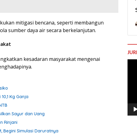
akukan mitigasi bencana, seperti membangun
a sumber daya air secara berkelanjutan.
rakat
JUR
ingkatkan kesadaran masyarakat mengenai
Pem
enghadapinya.
Vide
siko
 10,1 Kg Ganja
 NTB
silkan Sayur dan Uang
 Rinjani
, Begini Simulasi Daruratnya