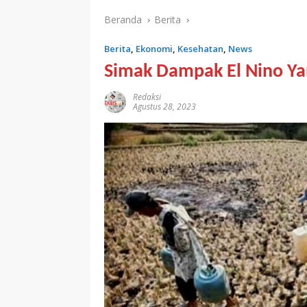
Beranda
Berita
Berita
,
Ekonomi
,
Kesehatan
,
News
Simak Dampak El Nino Ya
Redaksi
Agustus 28, 2023