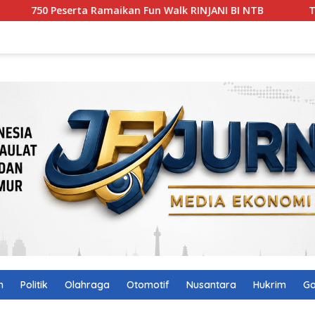
rta Ramaikan Fun Walk RINJANI BI NTB
Tak Lagi Terben
n
Politik
Olahraga
Otomotif
Nusantara
Hukrim
Ga