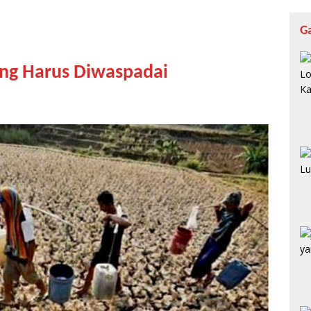
G
ng Harus Diwaspadai