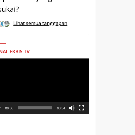
sukai?
Lihat semua tanggapan
NAL EKBIS TV
utar
o
00:00
03:54