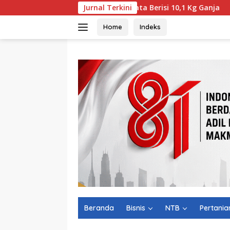
Langsung
oleh” WNA India Ternyata Berisi 10,1 Kg Ganja
Jurnal Terkini
750 Pese
ke
konten
Home
Indeks
Beranda
Bisnis
NTB
Pertania