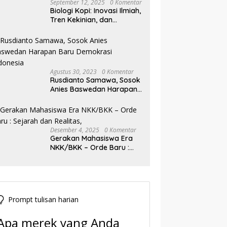
September 12, 2025
0 Komentar
Biologi Kopi: Inovasi Ilmiah,
Tren Kekinian, dan
Prospek Ekonomi di
Tengah Dinamika Politik
Agraria
Agustus 30, 2023
0 Komentar
Rusdianto Samawa, Sosok
Anies Baswedan Harapan
Baru Demokrasi Indonesia
Desember 4, 2025
0 Komentar
Gerakan Mahasiswa Era
NKK/BKK – Orde Baru :
Sejarah dan Realitas,
Prompt tulisan harian
Apa merek yang Anda