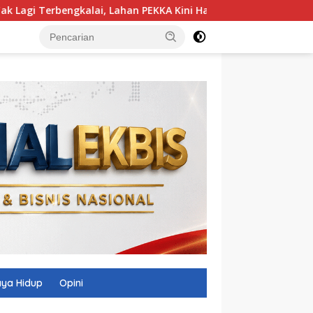
gkalai, Lahan PEKKA Kini Hasilkan Sayur dan Uang
Keba
ya Hidup
Opini