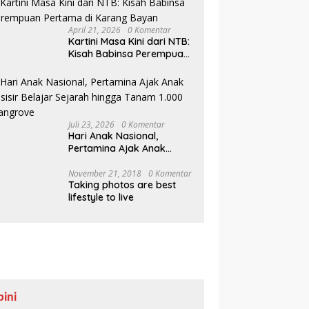
April 21, 2026
0 Komentar
Kartini Masa Kini dari NTB:
Kisah Babinsa Perempuan
Pertama di Karang Bayan
Juli 23, 2026
0 Komentar
Hari Anak Nasional,
Pertamina Ajak Anak
Pesisir Belajar Sejarah
hingga Tanam 1.000
November 21, 2018
0 Komentar
Taking photos are best
Mangrove
lifestyle to live
pini