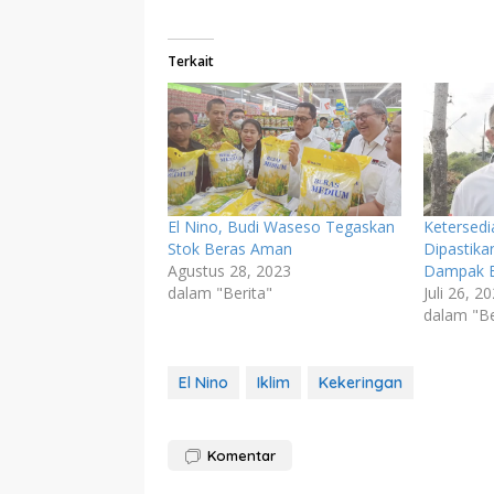
Terkait
El Nino, Budi Waseso Tegaskan
Ketersed
Stok Beras Aman
Dipastika
Agustus 28, 2023
Dampak E
dalam "Berita"
Juli 26, 2
dalam "Be
El Nino
Iklim
Kekeringan
Komentar