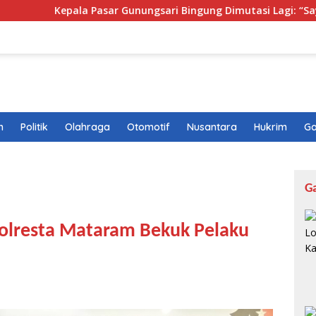
ala Pasar Gunungsari Bingung Dimutasi Lagi: “Saya Seperti Dip
n
Politik
Olahraga
Otomotif
Nusantara
Hukrim
Ga
G
olresta Mataram Bekuk Pelaku