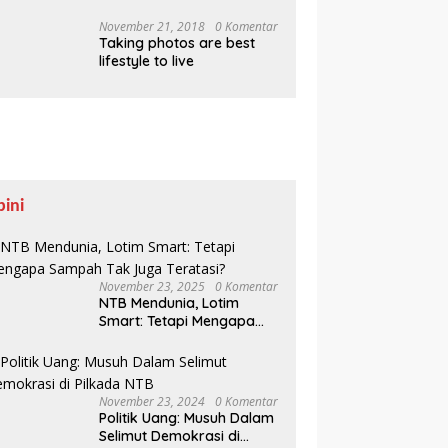
Pesisir Belajar Sejarah
hingga Tanam 1.000
November 21, 2018
0 Komentar
Taking photos are best
Mangrove
lifestyle to live
pini
November 23, 2025
0 Komentar
NTB Mendunia, Lotim
Smart: Tetapi Mengapa
Sampah Tak Juga
Teratasi?
November 23, 2024
0 Komentar
Politik Uang: Musuh Dalam
Selimut Demokrasi di