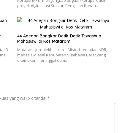
Korupsi (KPK) mengungkap dugaan korupsi dalam
proyek digitalisasi Stasiun Pengisian Bahan…
n
44 Adegan Bongkar Detik-Detik Tewasnya
Mahasiswi di Kos Mataram
tar 3
Mataram, Jurnalekbis.com – Misteri kematian NDR,
ama
mahasiswi asal Kabupaten Sumbawa Barat yang
ditemukan meninggal dunia…
Ruas yang wajib ditandai
*