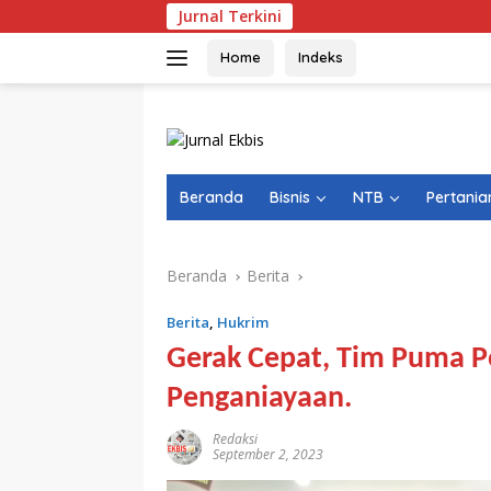
Langsung
Jurnal Terkini
Kep
ke
konten
Home
Indeks
Beranda
Bisnis
NTB
Pertania
Beranda
Berita
Berita
,
Hukrim
Gerak Cepat, Tim Puma P
Penganiayaan.
Redaksi
September 2, 2023