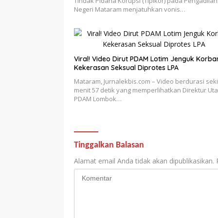
Tindak Pidana Korupsi (Tipikor) pada Pengadilan
Negeri Mataram menjatuhkan vonis…
Viral! Video Dirut PDAM Lotim Jenguk Korba
Kekerasan Seksual Diprotes LPA
Mataram, Jurnalekbis.com – Video berdurasi seki
menit 57 detik yang memperlihatkan Direktur Ut
PDAM Lombok…
Tinggalkan Balasan
Alamat email Anda tidak akan dipublikasikan.