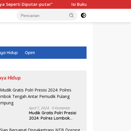
utar-putar”
Isi Buku Pelajaran Akan Dirombak, Ini 3 Sor
ya Hidup
Opini
aya Hidup
April 7, 2024
0 Komentar
Mudik Gratis Polri Presisi
2024: Polres Lombok
Tengah Antar Pemudik
Pulang Kampung