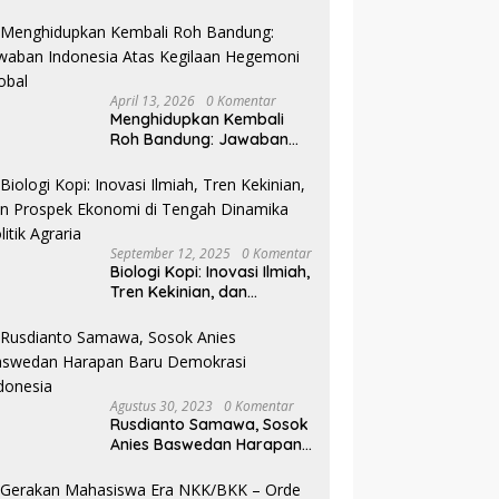
Pilkada NTB
April 13, 2026
0 Komentar
Menghidupkan Kembali
Roh Bandung: Jawaban
Indonesia Atas Kegilaan
Hegemoni Global
September 12, 2025
0 Komentar
Biologi Kopi: Inovasi Ilmiah,
Tren Kekinian, dan
Prospek Ekonomi di
Tengah Dinamika Politik
Agraria
Agustus 30, 2023
0 Komentar
Rusdianto Samawa, Sosok
Anies Baswedan Harapan
Baru Demokrasi Indonesia