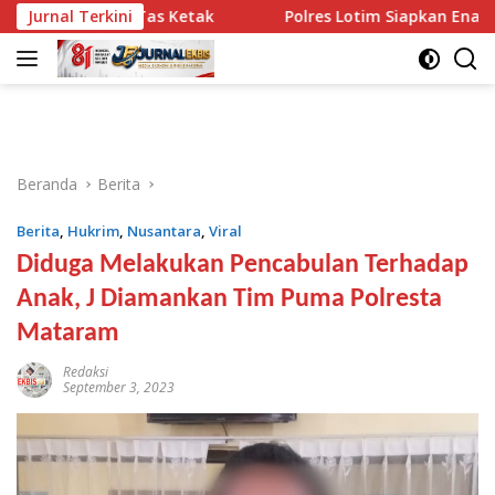
Langsung
 dari Tas Ketak
Jurnal Terkini
Polres Lotim Siapkan Enam Langkah A
ke
konten
Beranda
Berita
Berita
,
Hukrim
,
Nusantara
,
Viral
Diduga Melakukan Pencabulan Terhadap
Anak, J Diamankan Tim Puma Polresta
Mataram
Redaksi
September 3, 2023