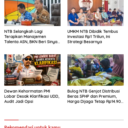
NTB Selangkah Lagi
UMKM NTB Dibidik Tembus
Terapkan Manajemen
Investasi Rp1 Triliun, Ini
Talenta ASN, BKN Beri Sinyal
Strategi Besarnya
Hijau
Dewan Kehormatan PMI
Bulog NTB Genjot Distribusi
Lobar Desak Klarifikasi UDD,
Beras SPHP dan Premium,
Audit Jadi Opsi
Harga Dijaga Tetap Rp14.900
per Kilogram
Rekomendasi untuk kamu