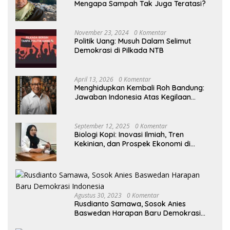
Mengapa Sampah Tak Juga Teratasi?
November 23, 2024
0 Komentar
Politik Uang: Musuh Dalam Selimut
Demokrasi di Pilkada NTB
April 13, 2026
0 Komentar
Menghidupkan Kembali Roh Bandung:
Jawaban Indonesia Atas Kegilaan
Hegemoni Global
September 12, 2025
0 Komentar
Biologi Kopi: Inovasi Ilmiah, Tren
Kekinian, dan Prospek Ekonomi di
Tengah Dinamika Politik Agraria
Agustus 30, 2023
0 Komentar
Rusdianto Samawa, Sosok Anies
Baswedan Harapan Baru Demokrasi
Indonesia