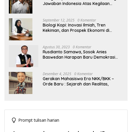
Jawaban Indonesia Atas Kegilaan
Hegemoni Global
September 12, 2025
0 Komentar
Biologi Kopi: Inovasi Ilmiah, Tren
Kekinian, dan Prospek Ekonomi di
Tengah Dinamika Politik Agraria
Agustus 30, 2023
0 Komentar
Rusdianto Samawa, Sosok Anies
Baswedan Harapan Baru Demokrasi
Indonesia
Desember 4, 2025
0 Komentar
Gerakan Mahasiswa Era NKK/BKK –
Orde Baru : Sejarah dan Realitas,
Prompt tulisan harian