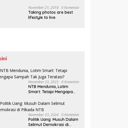
Pesisir Belajar Sejarah
hingga Tanam 1.000
November 21, 2018
0 Komentar
Taking photos are best
Mangrove
lifestyle to live
pini
November 23, 2025
0 Komentar
NTB Mendunia, Lotim
Smart: Tetapi Mengapa
Sampah Tak Juga
Teratasi?
November 23, 2024
0 Komentar
Politik Uang: Musuh Dalam
Selimut Demokrasi di