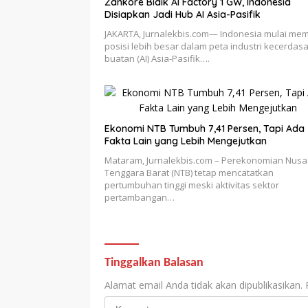
Zankore Bidik AI Factory 1 GW, Indonesia
Disiapkan Jadi Hub AI Asia-Pasifik
JAKARTA, Jurnalekbis.com— Indonesia mulai mem
posisi lebih besar dalam peta industri kecerdas
buatan (AI) Asia-Pasifik….
Ekonomi NTB Tumbuh 7,41 Persen, Tapi Ada
Fakta Lain yang Lebih Mengejutkan
Mataram, Jurnalekbis.com – Perekonomian Nusa
Tenggara Barat (NTB) tetap mencatatkan
pertumbuhan tinggi meski aktivitas sektor
pertambangan…
Tinggalkan Balasan
Alamat email Anda tidak akan dipublikasikan.