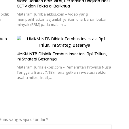
Video Jeriken BBM Viral, Pertamina Ungkap Hasil
CCTV dan Fakta di Baliknya
bidik
Mataram, Jurnbalekbis.com – Video yang
an
memperlihatkan sejumlah jeriken diisi bahan bakar
minyak (BBM) pada malam…
UMKM NTB Dibidik Tembus Investasi Rp1 Triliun,
Ini Strategi Besarnya
Mataram, Jurnalekbis.com – Pemerintah Provinsi Nusa
Tenggara Barat (NTB) menargetkan investasi sektor
usaha mikro, kecil,…
Ruas yang wajib ditandai
*