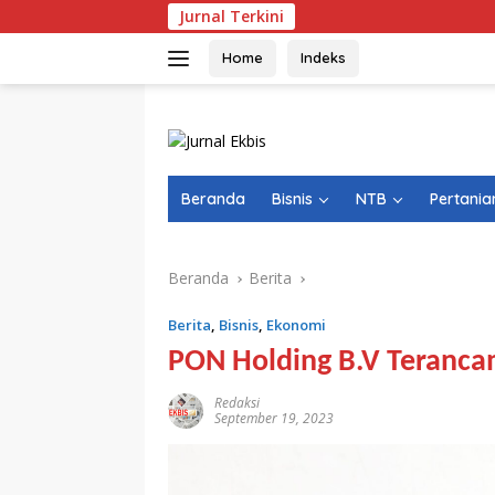
Langsung
Jurnal Terkini
ke
konten
Home
Indeks
Beranda
Bisnis
NTB
Pertania
Beranda
Berita
Berita
,
Bisnis
,
Ekonomi
PON Holding B.V Teranc
Redaksi
September 19, 2023