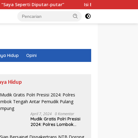
i Diputar-putar”
Isi Buku Pelajaran Akan Dirombak, Ini 
ya Hidup
Opini
aya Hidup
April 7, 2024
0 Komentar
Mudik Gratis Polri Presisi
2024: Polres Lombok
Tengah Antar Pemudik
Pulang Kampung