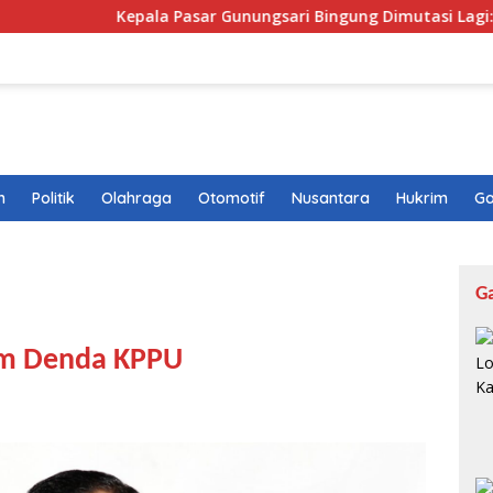
Kepala Pasar Gunungsari Bingung Dimutasi Lagi: “Saya Sepert
n
Politik
Olahraga
Otomotif
Nusantara
Hukrim
Ga
G
am Denda KPPU