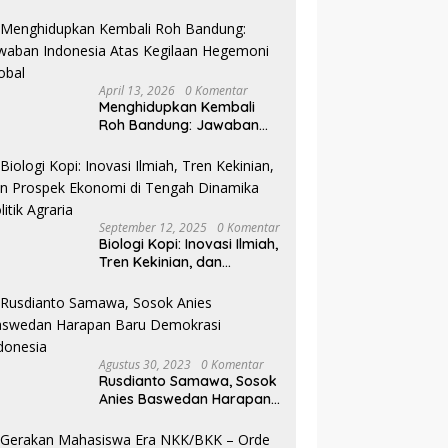
Pilkada NTB
April 13, 2026
0 Komentar
Menghidupkan Kembali
Roh Bandung: Jawaban
Indonesia Atas Kegilaan
Hegemoni Global
September 12, 2025
0 Komentar
Biologi Kopi: Inovasi Ilmiah,
Tren Kekinian, dan
Prospek Ekonomi di
Tengah Dinamika Politik
Agraria
Agustus 30, 2023
0 Komentar
Rusdianto Samawa, Sosok
Anies Baswedan Harapan
Baru Demokrasi Indonesia