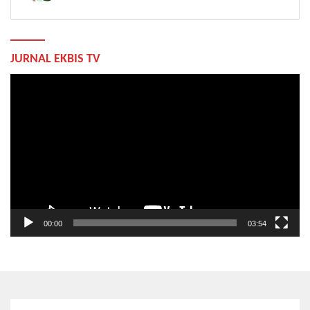
JURNAL EKBIS TV
Pemutar
Video
00:00
03:54