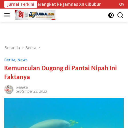
Langsung
a NTB Berangkat ke Jamnas XII Cibubur
Jurnal Terkini
Owner Arianz 
ke
konten
Beranda
Berita
Berita
,
News
Kemunculan Dugong di Pantai Nipah Ini
Faktanya
Redaksi
September 23, 2023