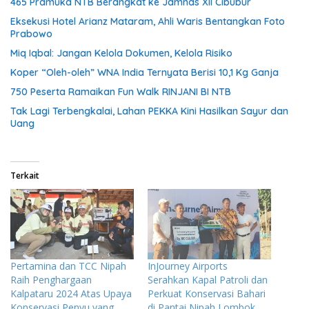
465 Pramuka NTB Berangkat ke Jamnas XII Cibubur
Eksekusi Hotel Arianz Mataram, Ahli Waris Bentangkan Foto
Prabowo
Miq Iqbal: Jangan Kelola Dokumen, Kelola Risiko
Koper “Oleh-oleh” WNA India Ternyata Berisi 10,1 Kg Ganja
750 Peserta Ramaikan Fun Walk RINJANI BI NTB
Tak Lagi Terbengkalai, Lahan PEKKA Kini Hasilkan Sayur dan
Uang
Terkait
Pertamina dan TCC Nipah
InJourney Airports
Raih Penghargaan
Serahkan Kapal Patroli dan
Kalpataru 2024 Atas Upaya
Perkuat Konservasi Bahari
Konservasi Penyu yang
di Pantai Nipah Lombok