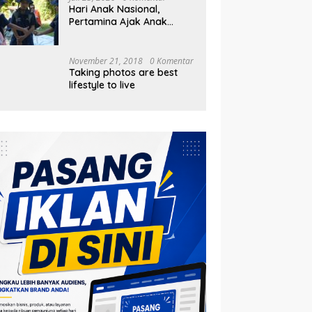
Hari Anak Nasional,
Pertamina Ajak Anak
Pesisir Belajar Sejarah
hingga Tanam 1.000
Mangrove
November 21, 2018
0 Komentar
Taking photos are best
lifestyle to live