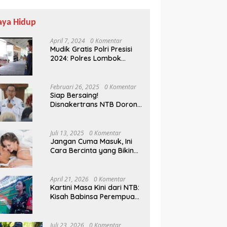
aya Hidup
April 7, 2024
0 Komentar
Mudik Gratis Polri Presisi
2024: Polres Lombok
Tengah Antar Pemudik
Pulang Kampung
Februari 26, 2025
0 Komentar
Siap Bersaing!
Disnakertrans NTB Dorong
Lulusan UMMAT Kuasai
Soft Skills
Juli 13, 2025
0 Komentar
Jangan Cuma Masuk, Ini
Cara Bercinta yang Bikin
Pasangan Klepek-klepek!
April 21, 2026
0 Komentar
Kartini Masa Kini dari NTB:
Kisah Babinsa Perempuan
Pertama di Karang Bayan
Juli 23, 2026
0 Komentar