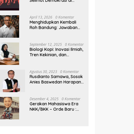
Selimut Demokrasi di
Pilkada NTB
April 13, 2026
0 Komentar
Menghidupkan Kembali
Roh Bandung: Jawaban
Indonesia Atas Kegilaan
Hegemoni Global
September 12, 2025
0 Komentar
Biologi Kopi: Inovasi Ilmiah,
Tren Kekinian, dan
Prospek Ekonomi di
Tengah Dinamika Politik
Agraria
Agustus 30, 2023
0 Komentar
Rusdianto Samawa, Sosok
Anies Baswedan Harapan
Baru Demokrasi Indonesia
Desember 4, 2025
0 Komentar
Gerakan Mahasiswa Era
NKK/BKK – Orde Baru :
Sejarah dan Realitas,