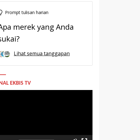
Prompt tulisan harian
Apa merek yang Anda
sukai?
Lihat semua tanggapan
NAL EKBIS TV
utar
o