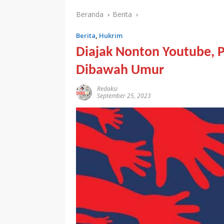
Beranda
Berita
Berita
,
Hukrim
Diajak Nonton Youtube, Pr
Dibawah Umur
Redaksi
September 25, 2023