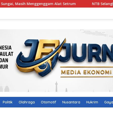
nggenggam Alat Setrum
NTB Selangkah Lagi Terapkan Ma
Politik
Olahraga
Otomotif
Nusantara
Hukrim
Gaya