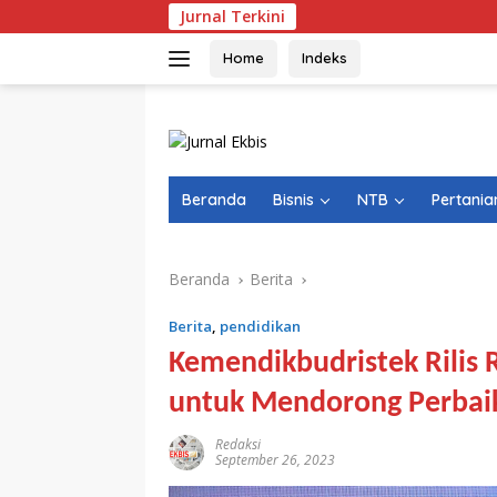
Langsung
Jurnal Terkini
ke
konten
Home
Indeks
Beranda
Bisnis
NTB
Pertania
Beranda
Berita
Berita
,
pendidikan
Kemendikbudristek Rilis 
untuk Mendorong Perbai
Redaksi
September 26, 2023