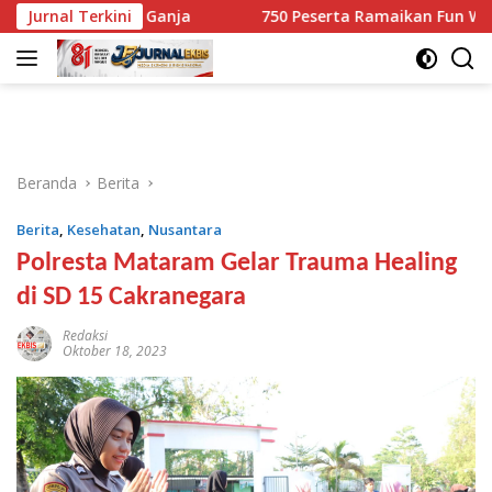
Langsung
10,1 Kg Ganja
Jurnal Terkini
750 Peserta Ramaikan Fun Walk RINJANI B
ke
konten
Beranda
Berita
Berita
,
Kesehatan
,
Nusantara
Polresta Mataram Gelar Trauma Healing
di SD 15 Cakranegara
Redaksi
Oktober 18, 2023