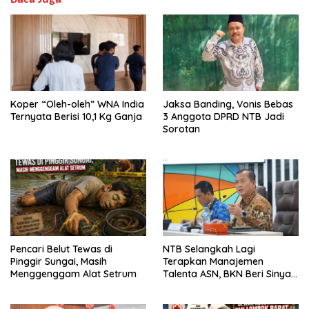
Koper “Oleh-oleh” WNA India
Jaksa Banding, Vonis Bebas
Ternyata Berisi 10,1 Kg Ganja
3 Anggota DPRD NTB Jadi
Sorotan
Pencari Belut Tewas di
NTB Selangkah Lagi
Pinggir Sungai, Masih
Terapkan Manajemen
Menggenggam Alat Setrum
Talenta ASN, BKN Beri Sinyal
Hijau