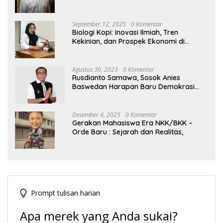
Hegemoni Global
September 12, 2025
0 Komentar
Biologi Kopi: Inovasi Ilmiah, Tren
Kekinian, dan Prospek Ekonomi di
Tengah Dinamika Politik Agraria
Agustus 30, 2023
0 Komentar
Rusdianto Samawa, Sosok Anies
Baswedan Harapan Baru Demokrasi
Indonesia
Desember 4, 2025
0 Komentar
Gerakan Mahasiswa Era NKK/BKK –
Orde Baru : Sejarah dan Realitas,
Prompt tulisan harian
Apa merek yang Anda sukai?