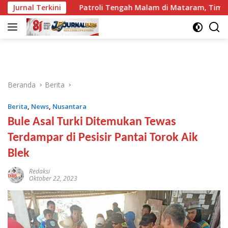
Langsung
ga
Jurnal Terkini
Patroli Tengah Malam di Mataram, Tim Puma Sasar
ke
konten
Beranda
Berita
Berita
,
News
,
Nusantara
Bule Asal Turki Ditemukan Tewas
Terdampar di Pesisir Pantai Torok Aik
Blek
Redaksi
Oktober 22, 2023