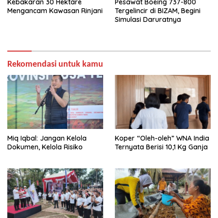
Kebakaran 30 Hektare
Pesawat Boeing 737-800
Mengancam Kawasan Rinjani
Tergelincir di BIZAM, Begini
Simulasi Daruratnya
Rekomendasi untuk kamu
Miq Iqbal: Jangan Kelola
Koper “Oleh-oleh” WNA India
Dokumen, Kelola Risiko
Ternyata Berisi 10,1 Kg Ganja