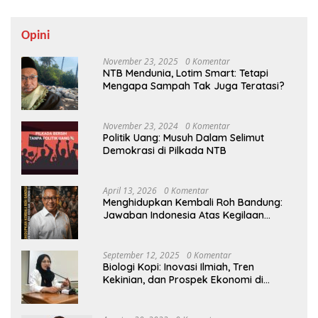
Opini
November 23, 2025
0 Komentar
NTB Mendunia, Lotim Smart: Tetapi
Mengapa Sampah Tak Juga Teratasi?
November 23, 2024
0 Komentar
Politik Uang: Musuh Dalam Selimut
Demokrasi di Pilkada NTB
April 13, 2026
0 Komentar
Menghidupkan Kembali Roh Bandung:
Jawaban Indonesia Atas Kegilaan
Hegemoni Global
September 12, 2025
0 Komentar
Biologi Kopi: Inovasi Ilmiah, Tren
Kekinian, dan Prospek Ekonomi di
Tengah Dinamika Politik Agraria