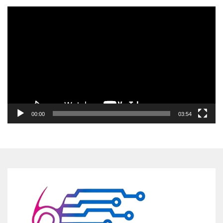
Pemutar
Video
00:00
03:54