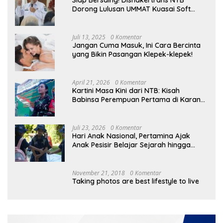
Dorong Lulusan UMMAT Kuasai Soft
Skills
Juli 13, 2025
0 Komentar
Jangan Cuma Masuk, Ini Cara Bercinta
yang Bikin Pasangan Klepek-klepek!
April 21, 2026
0 Komentar
Kartini Masa Kini dari NTB: Kisah
Babinsa Perempuan Pertama di Karang
Bayan
Juli 23, 2026
0 Komentar
Hari Anak Nasional, Pertamina Ajak
Anak Pesisir Belajar Sejarah hingga
Tanam 1.000 Mangrove
November 21, 2018
0 Komentar
Taking photos are best lifestyle to live