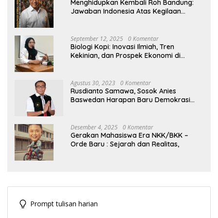
Menghidupkan Kembali Roh Bandung:
Jawaban Indonesia Atas Kegilaan
Hegemoni Global
September 12, 2025
0 Komentar
Biologi Kopi: Inovasi Ilmiah, Tren
Kekinian, dan Prospek Ekonomi di
Tengah Dinamika Politik Agraria
Agustus 30, 2023
0 Komentar
Rusdianto Samawa, Sosok Anies
Baswedan Harapan Baru Demokrasi
Indonesia
Desember 4, 2025
0 Komentar
Gerakan Mahasiswa Era NKK/BKK –
Orde Baru : Sejarah dan Realitas,
Prompt tulisan harian