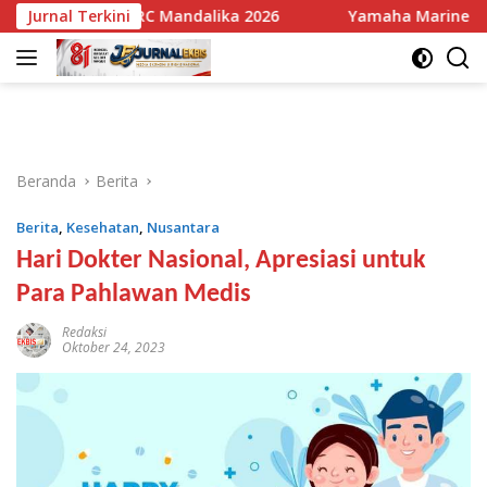
Langsung
di ARRC Mandalika 2026
Jurnal Terkini
Yamaha Marine Luncurkan F300F 
ke
konten
Beranda
Berita
Berita
,
Kesehatan
,
Nusantara
Hari Dokter Nasional, Apresiasi untuk
Para Pahlawan Medis
Redaksi
Oktober 24, 2023