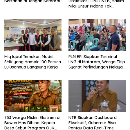
Bertahan di Tengah Kemarau
Gratifikasi DPRD NTB, Hakim
Nilai Unsur Pidana Tak
Terbukti
Miq Iqbal Temukan Model
PLN EPI Siapkan Terminal
SMK yang Hampir 100 Persen
LNG di Mataram, Warga Titip
Lulusannya Langsung Kerja
Syarat Perlindungan Nelayan
dan Lingkungan
753 Warga Miskin Ekstrem di
NTB Siapkan Dashboard
Buwun Mas Dibina, Kepala
Eksekutif, Gubernur Bisa
Desa Sebut Program OJK
Pantau Data Real-Time