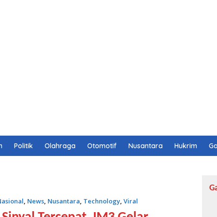
n
Politik
Olahraga
Otomotif
Nusantara
Hukrim
Ga
G
asional
,
News
,
Nusantara
,
Technology
,
Viral