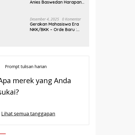
Anies Baswedan Harapan
Baru Demokrasi Indonesia
Desember 4, 2025
0 Komentar
Gerakan Mahasiswa Era
NKK/BKK – Orde Baru :
Sejarah dan Realitas,
Prompt tulisan harian
Apa merek yang Anda
sukai?
Lihat semua tanggapan