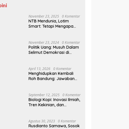
pini
November 23, 2025
0 Komentar
NTB Mendunia, Lotim
Smart: Tetapi Mengapa
Sampah Tak Juga
Teratasi?
November 23, 2024
0 Komentar
Politik Uang: Musuh Dalam
Selimut Demokrasi di
Pilkada NTB
April 13, 2026
0 Komentar
Menghidupkan Kembali
Roh Bandung: Jawaban
Indonesia Atas Kegilaan
Hegemoni Global
September 12, 2025
0 Komentar
Biologi Kopi: Inovasi Ilmiah,
Tren Kekinian, dan
Prospek Ekonomi di
Tengah Dinamika Politik
Agraria
Agustus 30, 2023
0 Komentar
Rusdianto Samawa, Sosok