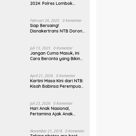
2024: Polres Lombok
Tengah Antar Pemudik
Pulang Kampung
Februari 26, 2025
0 Komentar
Siap Bersaing!
Disnakertrans NTB Dorong
Lulusan UMMAT Kuasai
Soft Skills
Juli 13, 2025
0 Komentar
Jangan Cuma Masuk, Ini
Cara Bercinta yang Bikin
Pasangan Klepek-klepek!
April 21, 2026
0 Komentar
Kartini Masa Kini dari NTB:
Kisah Babinsa Perempuan
Pertama di Karang Bayan
Juli 23, 2026
0 Komentar
Hari Anak Nasional,
Pertamina Ajak Anak
Pesisir Belajar Sejarah
hingga Tanam 1.000
Mangrove
November 21, 2018
0 Komentar