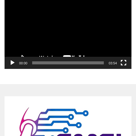
Pemutar
Video
00:00
03:54