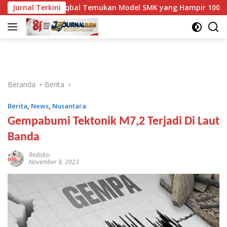
Langsung
iq Iqbal Temukan Model SMK yang Hampir 100 Persen Lulusann
Jurnal Terkini
ke
konten
Beranda
Berita
Berita
,
News
,
Nusantara
Gempabumi Tektonik M7,2 Terjadi Di Laut
Banda
Redaksi
November 8, 2023