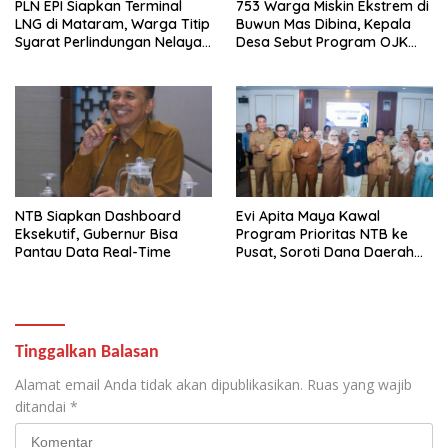
PLN EPI Siapkan Terminal
753 Warga Miskin Ekstrem di
LNG di Mataram, Warga Titip
Buwun Mas Dibina, Kepala
Syarat Perlindungan Nelayan
Desa Sebut Program OJK
dan Lingkungan
Paling Efektif
NTB Siapkan Dashboard
Evi Apita Maya Kawal
Eksekutif, Gubernur Bisa
Program Prioritas NTB ke
Pantau Data Real-Time
Pusat, Soroti Dana Daerah
hingga Satu Data
Tinggalkan Balasan
Alamat email Anda tidak akan dipublikasikan.
Ruas yang wajib
ditandai
*