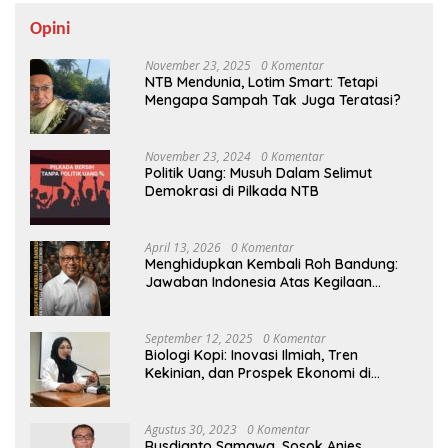
Opini
November 23, 2025
0 Komentar
NTB Mendunia, Lotim Smart: Tetapi
Mengapa Sampah Tak Juga Teratasi?
November 23, 2024
0 Komentar
Politik Uang: Musuh Dalam Selimut
Demokrasi di Pilkada NTB
April 13, 2026
0 Komentar
Menghidupkan Kembali Roh Bandung:
Jawaban Indonesia Atas Kegilaan
Hegemoni Global
September 12, 2025
0 Komentar
Biologi Kopi: Inovasi Ilmiah, Tren
Kekinian, dan Prospek Ekonomi di
Tengah Dinamika Politik Agraria
Agustus 30, 2023
0 Komentar
Rusdianto Samawa, Sosok Anies