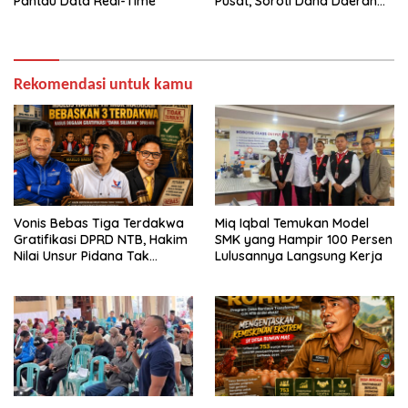
Pantau Data Real-Time
Pusat, Soroti Dana Daerah
hingga Satu Data
Rekomendasi untuk kamu
Vonis Bebas Tiga Terdakwa
Miq Iqbal Temukan Model
Gratifikasi DPRD NTB, Hakim
SMK yang Hampir 100 Persen
Nilai Unsur Pidana Tak
Lulusannya Langsung Kerja
Terbukti