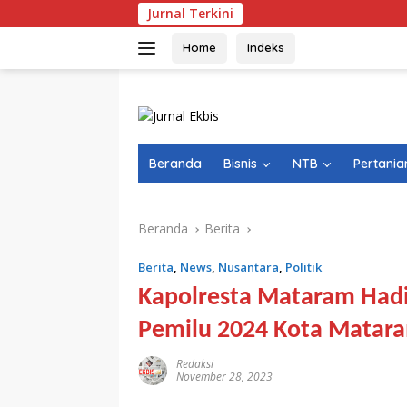
Langsung
Jurnal Terkini
Pulang d
ke
konten
Home
Indeks
Beranda
Bisnis
NTB
Pertania
Beranda
Berita
Berita
,
News
,
Nusantara
,
Politik
Kapolresta Mataram Hadi
Pemilu 2024 Kota Matar
Redaksi
November 28, 2023