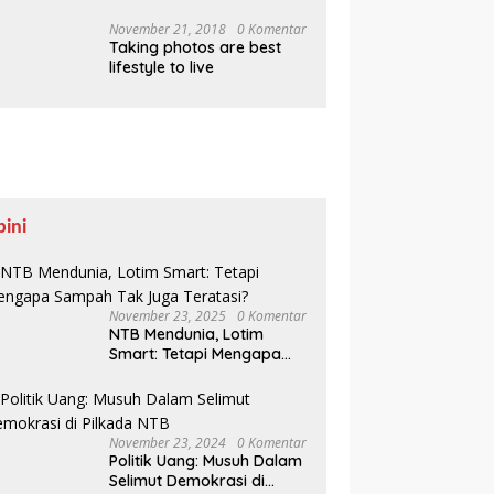
Pesisir Belajar Sejarah
hingga Tanam 1.000
November 21, 2018
0 Komentar
Taking photos are best
Mangrove
lifestyle to live
pini
November 23, 2025
0 Komentar
NTB Mendunia, Lotim
Smart: Tetapi Mengapa
Sampah Tak Juga
Teratasi?
November 23, 2024
0 Komentar
Politik Uang: Musuh Dalam
Selimut Demokrasi di