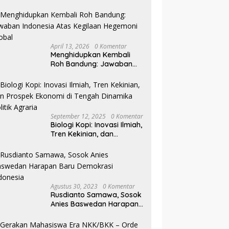
Pilkada NTB
April 13, 2026
0 Komentar
Menghidupkan Kembali
Roh Bandung: Jawaban
Indonesia Atas Kegilaan
Hegemoni Global
September 12, 2025
0 Komentar
Biologi Kopi: Inovasi Ilmiah,
Tren Kekinian, dan
Prospek Ekonomi di
Tengah Dinamika Politik
Agraria
Agustus 30, 2023
0 Komentar
Rusdianto Samawa, Sosok
Anies Baswedan Harapan
Baru Demokrasi Indonesia