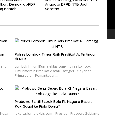
Vide
lkan, Demokrat-PDIP
Anggota DPRD NTB Jadi
ng Bantah
Sorotan
kan
Polres Lombok Timur Raih Predikat A, Tertinggi
di NTB
Timur
Lombok Timur, JKurnalekbis.com– Polres Lombok
Timur meraih Predikat A atau Kategori Pelayanan
Prima dalam Pemantauan…
Prabowo Sentil Sepak Bola RI: Negara Besar,
Kok Gagal ke Piala Dunia?
 Nusa
Jakarta, Jurnalekbis.com – Presiden Prabowo Subianto