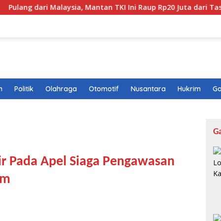
ari Malaysia, Mantan TKI Ini Raup Rp20 Juta dari Tas Ketak
n
Politik
Olahraga
Otomotif
Nusantara
Hukrim
Ga
G
r Pada Apel Siaga Pengawasan
am