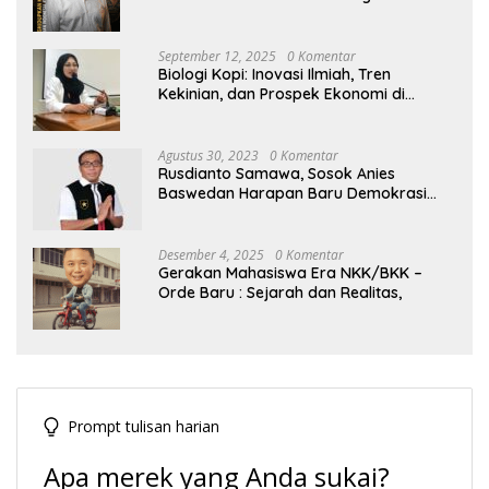
Hegemoni Global
September 12, 2025
0 Komentar
Biologi Kopi: Inovasi Ilmiah, Tren
Kekinian, dan Prospek Ekonomi di
Tengah Dinamika Politik Agraria
Agustus 30, 2023
0 Komentar
Rusdianto Samawa, Sosok Anies
Baswedan Harapan Baru Demokrasi
Indonesia
Desember 4, 2025
0 Komentar
Gerakan Mahasiswa Era NKK/BKK –
Orde Baru : Sejarah dan Realitas,
Prompt tulisan harian
Apa merek yang Anda sukai?