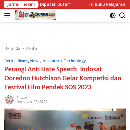
Langsung
Seperti Diputar-putar”
Jurnal Terkini
Isi Buku Pelajaran Akan Dirombak
ke
konten
Beranda
Berita
Berita
,
Bisnis
,
News
,
Nusantara
,
Technology
Perangi Anti Hate Speech, Indosat
Ooredoo Hutchison Gelar Kompetisi dan
Festival Film Pendek SOS 2023
Redaksi
November 28, 2023