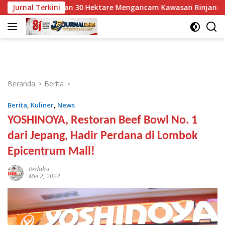
Langsung
aran 30 Hektare Mengancam Kawasan Rinjani
Jurnal Terkini
Pesawat 
ke
konten
Beranda
Berita
Berita
,
Kuliner
,
News
YOSHINOYA, Restoran Beef Bowl No. 1
dari Jepang, Hadir Perdana di Lombok
Epicentrum Mall!
Redaksi
Mei 2, 2024