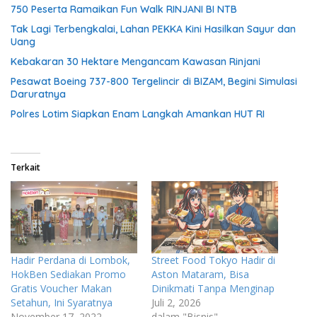
750 Peserta Ramaikan Fun Walk RINJANI BI NTB
Tak Lagi Terbengkalai, Lahan PEKKA Kini Hasilkan Sayur dan
Uang
Kebakaran 30 Hektare Mengancam Kawasan Rinjani
Pesawat Boeing 737-800 Tergelincir di BIZAM, Begini Simulasi
Daruratnya
Polres Lotim Siapkan Enam Langkah Amankan HUT RI
Terkait
Hadir Perdana di Lombok,
Street Food Tokyo Hadir di
HokBen Sediakan Promo
Aston Mataram, Bisa
Gratis Voucher Makan
Dinikmati Tanpa Menginap
Setahun, Ini Syaratnya
Juli 2, 2026
November 17, 2022
dalam "Bisnis"