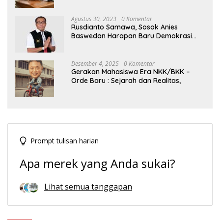
Tengah Dinamika Politik Agraria
Agustus 30, 2023
0 Komentar
Rusdianto Samawa, Sosok Anies
Baswedan Harapan Baru Demokrasi
Indonesia
Desember 4, 2025
0 Komentar
Gerakan Mahasiswa Era NKK/BKK –
Orde Baru : Sejarah dan Realitas,
Prompt tulisan harian
Apa merek yang Anda sukai?
Lihat semua tanggapan