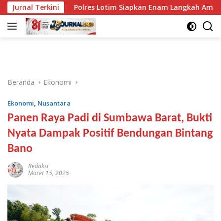
Langsung
Jurnal Terkini
Polres Lotim Siapkan Enam Langkah Amankan HUT RI
ke
konten
Beranda
Ekonomi
Ekonomi
,
Nusantara
Panen Raya Padi di Sumbawa Barat, Bukti
Nyata Dampak Positif Bendungan Bintang
Bano
Redaksi
Maret 15, 2025