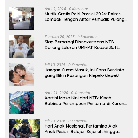
April 7, 2024
0 Komentar
Mudik Gratis Polri Presisi 2024: Polres
Lombok Tengah Antar Pemudik Pulang
Kampung
Februari 26, 2025
0 Komentar
Siap Bersaing! Disnakertrans NTB
Dorong Lulusan UMMAT Kuasai Soft
Skills
Juli 13, 2025
0 Komentar
Jangan Cuma Masuk, Ini Cara Bercinta
yang Bikin Pasangan Klepek-klepek!
April 21, 2026
0 Komentar
Kartini Masa Kini dari NTB: Kisah
Babinsa Perempuan Pertama di Karang
Bayan
Juli 23, 2026
0 Komentar
Hari Anak Nasional, Pertamina Ajak
Anak Pesisir Belajar Sejarah hingga
Tanam 1.000 Mangrove