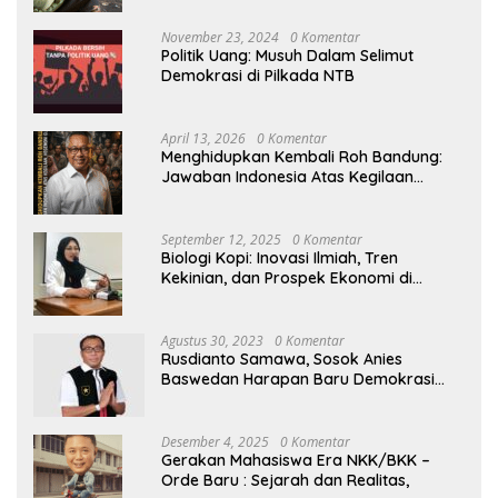
November 23, 2024
0 Komentar
Politik Uang: Musuh Dalam Selimut
Demokrasi di Pilkada NTB
April 13, 2026
0 Komentar
Menghidupkan Kembali Roh Bandung:
Jawaban Indonesia Atas Kegilaan
Hegemoni Global
September 12, 2025
0 Komentar
Biologi Kopi: Inovasi Ilmiah, Tren
Kekinian, dan Prospek Ekonomi di
Tengah Dinamika Politik Agraria
Agustus 30, 2023
0 Komentar
Rusdianto Samawa, Sosok Anies
Baswedan Harapan Baru Demokrasi
Indonesia
Desember 4, 2025
0 Komentar
Gerakan Mahasiswa Era NKK/BKK –
Orde Baru : Sejarah dan Realitas,