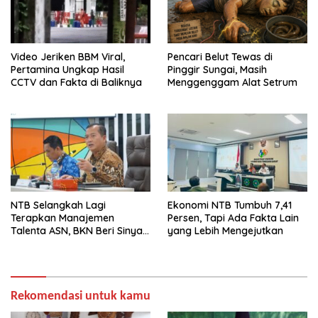
Video Jeriken BBM Viral,
Pencari Belut Tewas di
Pertamina Ungkap Hasil
Pinggir Sungai, Masih
CCTV dan Fakta di Baliknya
Menggenggam Alat Setrum
NTB Selangkah Lagi
Ekonomi NTB Tumbuh 7,41
Terapkan Manajemen
Persen, Tapi Ada Fakta Lain
Talenta ASN, BKN Beri Sinyal
yang Lebih Mengejutkan
Hijau
Rekomendasi untuk kamu