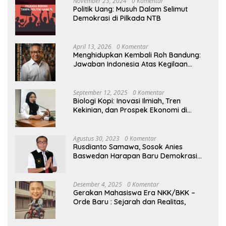
November 23, 2024
0 Komentar
Politik Uang: Musuh Dalam Selimut
Demokrasi di Pilkada NTB
April 13, 2026
0 Komentar
Menghidupkan Kembali Roh Bandung:
Jawaban Indonesia Atas Kegilaan
Hegemoni Global
September 12, 2025
0 Komentar
Biologi Kopi: Inovasi Ilmiah, Tren
Kekinian, dan Prospek Ekonomi di
Tengah Dinamika Politik Agraria
Agustus 30, 2023
0 Komentar
Rusdianto Samawa, Sosok Anies
Baswedan Harapan Baru Demokrasi
Indonesia
Desember 4, 2025
0 Komentar
Gerakan Mahasiswa Era NKK/BKK –
Orde Baru : Sejarah dan Realitas,