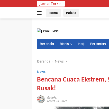
Langsung
Jurnal Terkini
Vonis Bebas Tig
ke
konten
Home
Indeks
Beranda
Bisnis
Haji
Pertanian
Beranda
News
News
Bencana Cuaca Ekstrem, 
Rusak!
Redaksi
Maret 23, 2025