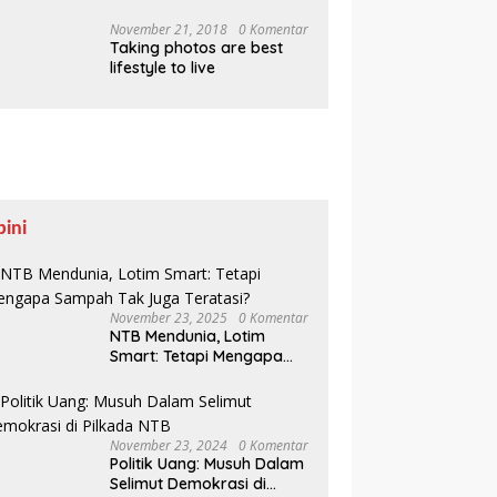
Pesisir Belajar Sejarah
hingga Tanam 1.000
November 21, 2018
0 Komentar
Taking photos are best
Mangrove
lifestyle to live
pini
November 23, 2025
0 Komentar
NTB Mendunia, Lotim
Smart: Tetapi Mengapa
Sampah Tak Juga
Teratasi?
November 23, 2024
0 Komentar
Politik Uang: Musuh Dalam
Selimut Demokrasi di