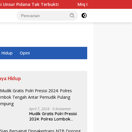
k Terbukti
Miq Iqbal Temukan Model SMK yang Hampir 1
 Hidup
Opini
aya Hidup
April 7, 2024
0 Komentar
Mudik Gratis Polri Presisi
2024: Polres Lombok
Tengah Antar Pemudik
Pulang Kampung