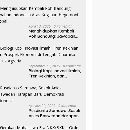
Pilkada NTB
April 13, 2026
0 Komentar
Menghidupkan Kembali
Roh Bandung: Jawaban
Indonesia Atas Kegilaan
Hegemoni Global
September 12, 2025
0 Komentar
Biologi Kopi: Inovasi Ilmiah,
Tren Kekinian, dan
Prospek Ekonomi di
Tengah Dinamika Politik
Agraria
Agustus 30, 2023
0 Komentar
Rusdianto Samawa, Sosok
Anies Baswedan Harapan
Baru Demokrasi Indonesia