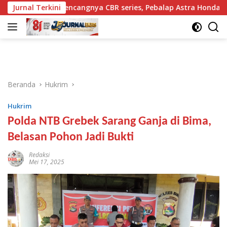
Langsung
kan Kencangnya CBR series, Pebalap Astra Honda Raih Kemena
Jurnal Terkini
ke
konten
Beranda
Hukrim
Hukrim
Polda NTB Grebek Sarang Ganja di Bima,
Belasan Pohon Jadi Bukti
Redaksi
Mei 17, 2025