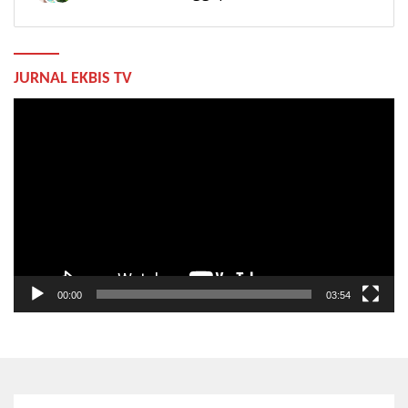
JURNAL EKBIS TV
Pemutar
Video
00:00
03:54