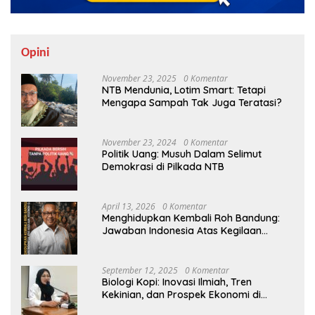
Opini
November 23, 2025
0 Komentar
NTB Mendunia, Lotim Smart: Tetapi
Mengapa Sampah Tak Juga Teratasi?
November 23, 2024
0 Komentar
Politik Uang: Musuh Dalam Selimut
Demokrasi di Pilkada NTB
April 13, 2026
0 Komentar
Menghidupkan Kembali Roh Bandung:
Jawaban Indonesia Atas Kegilaan
Hegemoni Global
September 12, 2025
0 Komentar
Biologi Kopi: Inovasi Ilmiah, Tren
Kekinian, dan Prospek Ekonomi di
Tengah Dinamika Politik Agraria