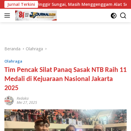
Langsung
as di Pinggir Sungai, Masih Menggenggam Alat Setrum
Jurnal Terkini
ke
konten
Beranda
Olahraga
Olahraga
Tim Pencak Silat Panaq Sasak NTB Raih 11
Medali di Kejuaraan Nasional Jakarta
2025
Redaksi
Mei 27, 2025