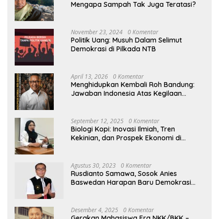
Mengapa Sampah Tak Juga Teratasi?
November 23, 2024
0 Komentar
Politik Uang: Musuh Dalam Selimut
Demokrasi di Pilkada NTB
April 13, 2026
0 Komentar
Menghidupkan Kembali Roh Bandung:
Jawaban Indonesia Atas Kegilaan
Hegemoni Global
September 12, 2025
0 Komentar
Biologi Kopi: Inovasi Ilmiah, Tren
Kekinian, dan Prospek Ekonomi di
Tengah Dinamika Politik Agraria
Agustus 30, 2023
0 Komentar
Rusdianto Samawa, Sosok Anies
Baswedan Harapan Baru Demokrasi
Indonesia
Desember 4, 2025
0 Komentar
Gerakan Mahasiswa Era NKK/BKK –