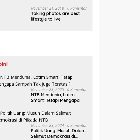
Pesisir Belajar Sejarah
hingga Tanam 1.000
November 21, 2018
0 Komentar
Taking photos are best
Mangrove
lifestyle to live
pini
November 23, 2025
0 Komentar
NTB Mendunia, Lotim
Smart: Tetapi Mengapa
Sampah Tak Juga
Teratasi?
November 23, 2024
0 Komentar
Politik Uang: Musuh Dalam
Selimut Demokrasi di