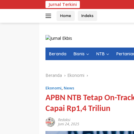
Langsung
Jurnal Terkini
ke
konten
Home
Indeks
Beranda
Bisnis
NTB
Pertania
Beranda
Ekonomi
Ekonomi
,
News
APBN NTB Tetap On-Track
Capai Rp1,4 Triliun
Redaksi
Juni 24, 2025