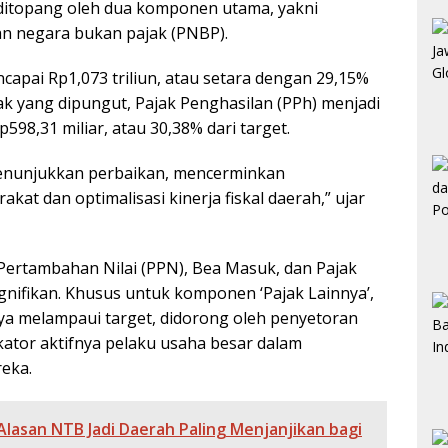
 ditopang oleh dua komponen utama, yakni
n negara bukan pajak (PNBP).
apai Rp1,073 triliun, atau setara dengan 29,15%
ajak yang dipungut, Pajak Penghasilan (PPh) menjadi
598,31 miliar, atau 30,38% dari target.
enunjukkan perbaikan, mencerminkan
kat dan optimalisasi kinerja fiskal daerah,” ujar
k Pertambahan Nilai (PPN), Bea Masuk, dan Pajak
gnifikan. Khusus untuk komponen ‘Pajak Lainnya’,
 melampaui target, didorong oleh penyetoran
kator aktifnya pelaku usaha besar dalam
eka.
lasan NTB Jadi Daerah Paling Menjanjikan bagi