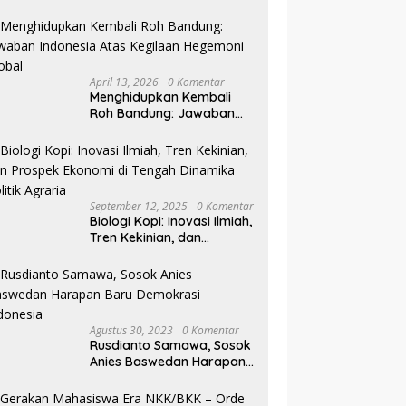
Pilkada NTB
April 13, 2026
0 Komentar
Menghidupkan Kembali
Roh Bandung: Jawaban
Indonesia Atas Kegilaan
Hegemoni Global
September 12, 2025
0 Komentar
Biologi Kopi: Inovasi Ilmiah,
Tren Kekinian, dan
Prospek Ekonomi di
Tengah Dinamika Politik
Agraria
Agustus 30, 2023
0 Komentar
Rusdianto Samawa, Sosok
Anies Baswedan Harapan
Baru Demokrasi Indonesia